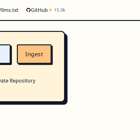
/llms.txt
GitHub
15.3k
Ingest
vate Repository