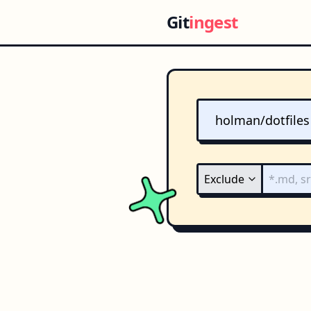
Git
ingest