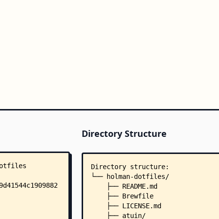
Directory Structure
Directory structure:
└── holman-dotfiles/
    ├── README.md
    ├── Brewfile
    ├── LICENSE.md
    ├── atuin/