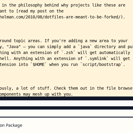
    │   └── path.zsh
    ├── macos/
    │   ├── set-defaults.sh
    │   └── set-hostname.sh
    ├── ruby/
    │   ├── aliases.zsh
    │   ├── completion.zsh
    │   ├── gemrc.symlink
    │   ├── irbrc.symlink
    │   └── rbenv.zsh
    ├── script/
    │   ├── bootstrap
    │   └── install
    ├── system/
    │   ├── _path.zsh
    │   ├── aliases.zsh
    │   ├── env.zsh
    │   ├── grc.zsh
    │   └── keys.zsh
    ├── vim/
    │   └── vimrc.symlink
on Package
    ├── xcode/
    │   └── aliases.zsh