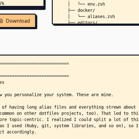
    │   └── env.zsh
    ├── docker/
    │   └── aliases.zsh
Download
    ├── editors/
    │   ├── env.zsh
    │   └── windsurf.zsh
    ├── functions/
    │   ├── _boom
    │   ├── _brew
    │   ├── _c
    │   ├── _git-rm
    │   ├── c
    │   ├── extract
    │   └── gf
    ├── git/
    │   ├── aliases.zsh
    │   ├── completion.zsh
    │   ├── gitconfig.local.syml
    │   ├── gitconfig.symlink
    │   └── gitignore.symlink
    ├── homebrew/
    │   ├── install.sh