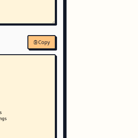
Copy
ink.example