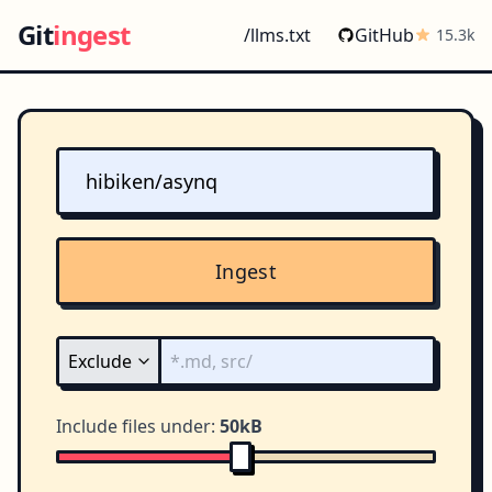
Git
ingest
/llms.txt
GitHub
15.3k
Ingest
Include files under:
50kB