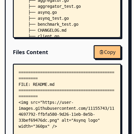
    ├── aggregator.go
    ├── aggregator_test.go
    ├── asynq.go
    ├── asynq_test.go
    ├── benchmark_test.go
    ├── CHANGELOG.md
    ├── client.go
    ├── CODE_OF_CONDUCT.md
    ├── context.go
Files Content
Copy
    ├── CONTRIBUTING.md
    ├── doc.go
    ├── example_test.go
    ├── forwarder.go
    ├── forwarder_test.go
    ├── go.mod
    ├── go.sum
    ├── healthcheck.go
    ├── healthcheck_test.go
    ├── heartbeat.go
    ├── heartbeat_test.go
    ├── inspector.go
    ├── janitor.go
    ├── janitor_test.go