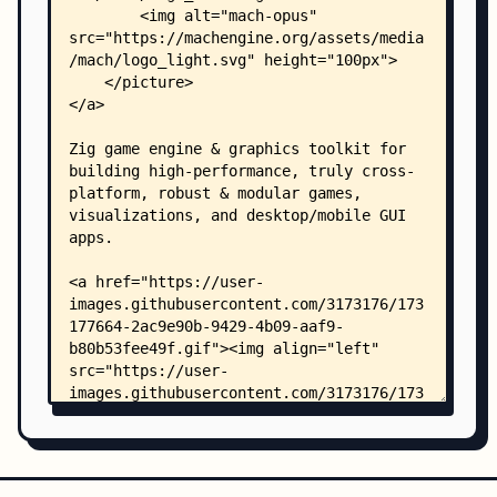
    │   ├── core-triangle/
    │   │   ├── App.zig
    │   │   └── shader.wgsl
    │   ├── custom-renderer/
    │   │   ├── App.zig
    │   │   ├── Renderer.zig
    │   │   └── shader.wgsl
    │   ├── glyphs/
    │   │   └── App.zig
    │   ├── hardware-check/
    │   │   └── App.zig
    │   ├── piano/
    │   │   └── App.zig
    │   ├── play-opus/
    │   │   └── App.zig
    │   ├── sprite/
    │   │   └── App.zig
    │   └── text/
    │       └── App.zig
    ├── include/
    │   └── libmach.h
    ├── src/