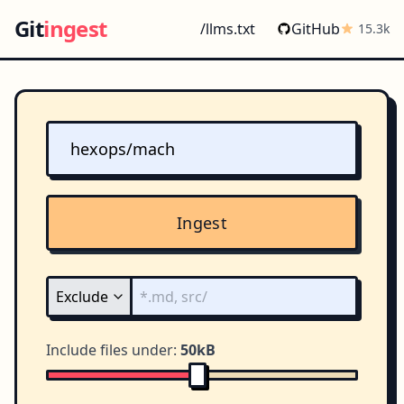
Git
ingest
/llms.txt
GitHub
15.3k
Ingest
Include files under:
50kB