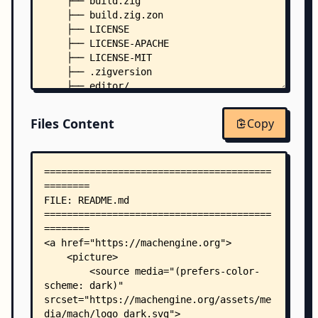
    ├── build.zig
    ├── build.zig.zon
    ├── LICENSE
    ├── LICENSE-APACHE
    ├── LICENSE-MIT
    ├── .zigversion
    ├── editor/
    │   ├── init.zig
    │   ├── main.zig
Files Content
Copy
    │   └── init-project/
    │       ├── build.zig
    │       ├── build.zig.zon
    │       └── src/
    │           ├── App.zig
    │           └── shader.wgsl
    ├── examples/
    │   ├── core-custom-entrypoint/
    │   │   ├── App.zig
    │   │   ├── main.zig
    │   │   └── shader.wgsl
    │   ├── core-transparent-window/
    │   │   ├── App.zig
    │   │   └── shader.wgsl