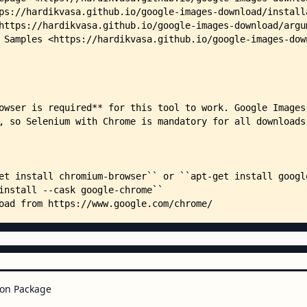
    │   ├── troubleshooting.rst
    │   ├── usage.md
    │   ├── usage.rst
    │   ├── _static/
    │   │   └── overrides.css
    │   └── stylesheets/
    │       └── extra.css
    ├── google_images_download/
    │   ├── __init__.py
    │   ├── __main__.py
    │   └── sample_config.json
    ├── tests/
    │   ├── __init__.py
    │   ├── test_bug_fixes.py
    │   ├── test_filename_saniti
    │   ├── test_google_images_d
    │   ├── test_sample.py
    │   └── test_similar_images_
    └── .github/
        └── workflows/
            ├── docs.yml
on Package
            └── publish-to-pypi.