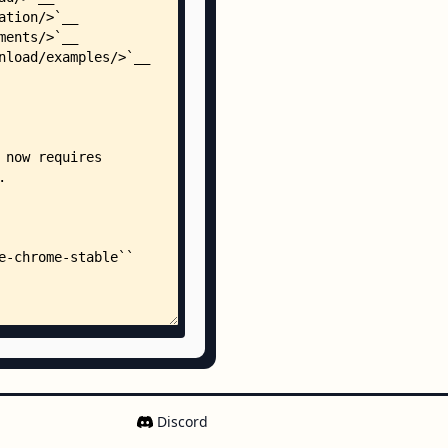
zation.py
ownload.py
with_filters.py
Discord
yml