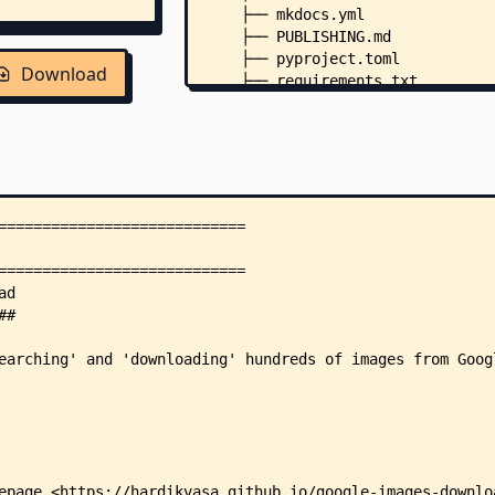
    ├── mkdocs.yml
    ├── PUBLISHING.md
    ├── pyproject.toml
Download
    ├── requirements.txt
    ├── setup.cfg
    ├── setup.py
    ├── docs/
    │   ├── arguments.md
    │   ├── arguments.rst
    │   ├── conf.py
    │   ├── examples.md
    │   ├── examples.rst
    │   ├── index.md
    │   ├── index.rst
    │   ├── installation.md
    │   ├── installation.rst
    │   ├── make.bat
    │   ├── Makefile
    │   ├── requirements.txt
    │   ├── structure.md
    │   ├── structure.rst
    │   ├── troubleshooting.md