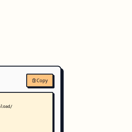
Copy
nload/