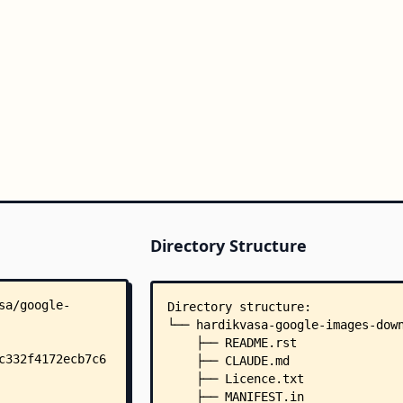
Directory Structure
Directory structure:
└── hardikvasa-google-images-dow
    ├── README.rst
    ├── CLAUDE.md
    ├── Licence.txt
    ├── MANIFEST.in