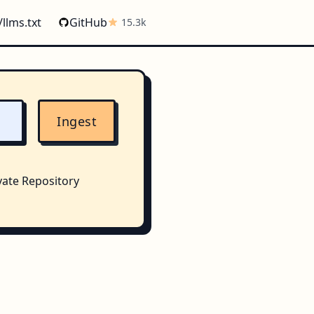
/llms.txt
GitHub
15.3k
Ingest
vate Repository