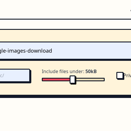
Include files under:
50kB
Pri