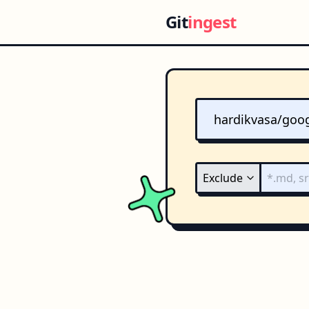
Git
ingest