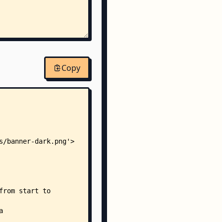
Copy
ro
s.astro
o
tro