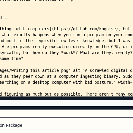
        │   └── TOCList.astro
        ├── content/
        │   └── chapters/
        │       ├── 0-intro.mdx
        │       ├── 1-the-basics
        │       ├── 2-slice-dat-
        │       ├── 3-how-to-run
        │       ├── 4-becoming-a
        │       ├── 5-the-transl
        │       ├── 6-lets-talk-
        │       └── 7-epilogue.m
        ├── pages/
        │   ├── 404.astro
        │   ├── [...slug].astro
        │   ├── index.astro
        │   └── editions/
        │       └── one-pager.as
        └── styles/
            ├── 404.css
            ├── chapter.css
            ├── global.css
on Package
            ├── home.css
            └── one-pager.css