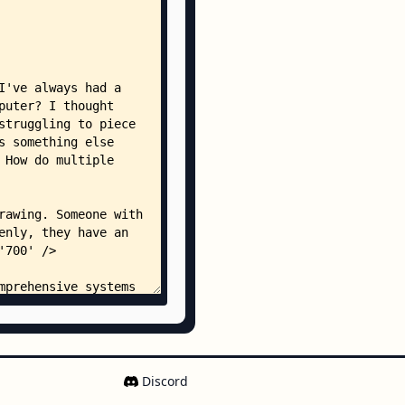
.mdx
time.mdx
-a-program.mdx
n-elf-lord.mdx
ator-in-your-computer.mdx
about-forks-and-cows.mdx
dx
tro
Discord