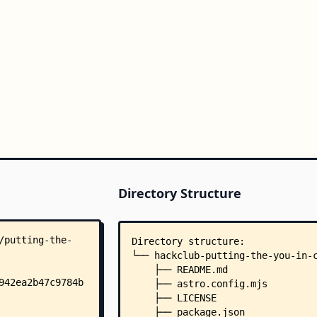
Directory Structure
Directory structure:
└── hackclub-putting-the-you-in-
    ├── README.md
    ├── astro.config.mjs
    ├── LICENSE
    ├── package.json