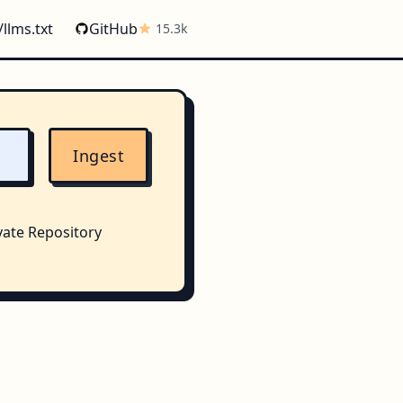
/llms.txt
GitHub
15.3k
Ingest
vate Repository