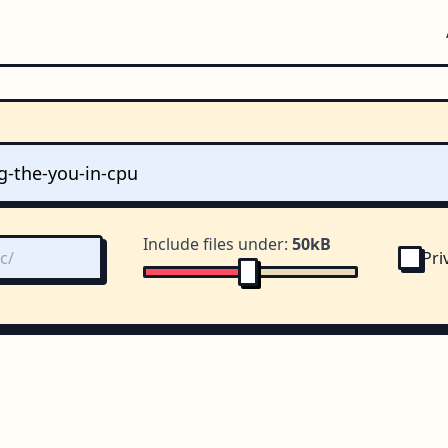
Include files under:
50kB
Pri