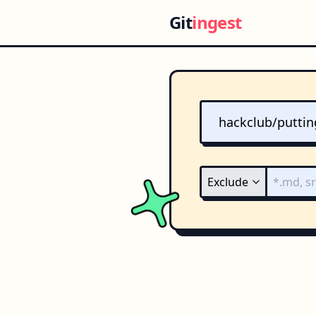
Git
ingest