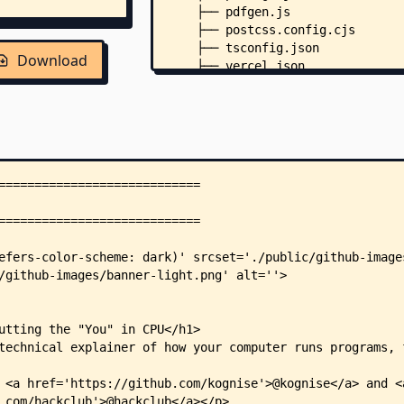
    ├── pdfgen.js
    ├── postcss.config.cjs
    ├── tsconfig.json
Download
    ├── vercel.json
    ├── public/
    │   ├── robots.txt
    │   └── stats/
    │       └── js/
    │           └── script.js
    └── src/
        ├── content.config.ts
        ├── env.d.ts
        ├── metadata.ts
        ├── components/
        │   ├── CodeBlock.astro
        │   ├── ColoredTitle.ast
        │   ├── DowngradeHeading
        │   ├── EditButton.astro
        │   ├── ExternalNav.astr
        │   ├── OldNav.astro
        │   ├── ScrollPadding.as
        │   ├── SEO.astro