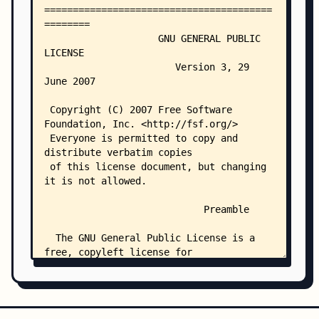
            │               ├── controller/
            │               │   ├── AsyncGatherB
            │               │   ├── BaseControll
            │               │   ├── commons/
            │               │   │   ├── spider/
            │               │   │   │   └── Comm
            │               │   │   ├── spiderin
            │               │   │   │   └── Spid
            │               │   │   └── webpage/
            │               │   │       └── Comm
            │               │   ├── home/
            │               │   │   └── HomeCont
            │               │   └── panel/
            │               │       └── commons/
            │               │           └── Comm
            │               ├── dao/
            │               │   ├── CommonWebpag
            │               │   ├── CommonWebpag
            │               │   ├── CommonWebpag
            │               │   ├── ESClient.jav
            │               │   ├── ESPipeline.j
            │               │   ├── IDAO.java