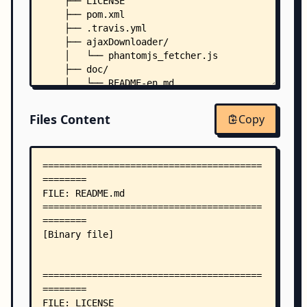
    ├── LICENSE
    ├── pom.xml
    ├── .travis.yml
    ├── ajaxDownloader/
    │   └── phantomjs_fetcher.js
    ├── doc/
    │   └── README-en.md
    ├── examples/
    │   ├── README.md
Files Content
Copy
    │   ├── news.163.com.json
    │   ├── news.qq.com.json
    │   ├── news.qq.com_time_autodetect.json
    │   ├── news.sohu.com.json
    │   ├── phantomjs_fetcher.js
    │   ├── www.chinanews.com.json
    │   ├── www.oschina.net.json
    │   └── www.shicimingju.com.json
    └── src/
        └── main/
            ├── java/
            │   └── com/
            │       └── gs/
            │           └── spider/