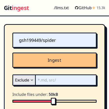
Git
ingest
/llms.txt
GitHub
15.3k
Ingest
Include files under:
50kB