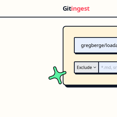
Git
ingest