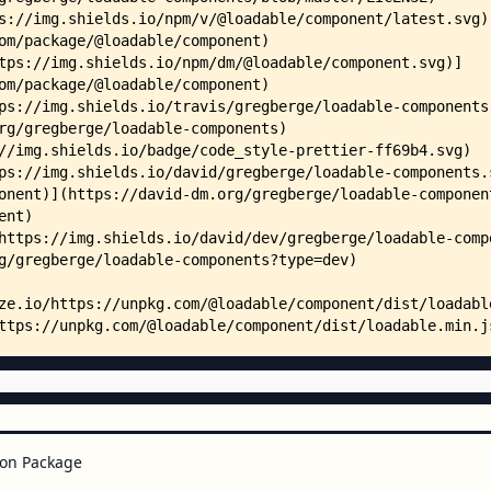
    │   │       ├── A.js
    │   │       ├── B.js
    │   │       ├── Hello.js
    │   │       └── index.js
    │   ├── razzle/
    │   │   ├── README.md
    │   │   ├── package.json
    │   │   ├── razzle.config.js
    │   │   ├── .eslintrc.json
    │   │   ├── public/
    │   │   │   └── robots.txt
    │   │   └── src/
    │   │       ├── App.css
    │   │       ├── App.js
    │   │       ├── client.js
    │   │       ├── index.js
    │   │       ├── server.js
    │   │       ├── About/
    │   │       │   └── index.js
    │   │       ├── Contact/
    │   │       │   └── index.js
on Package
    │   │       ├── Home/
    │   │       │   ├── Home.css