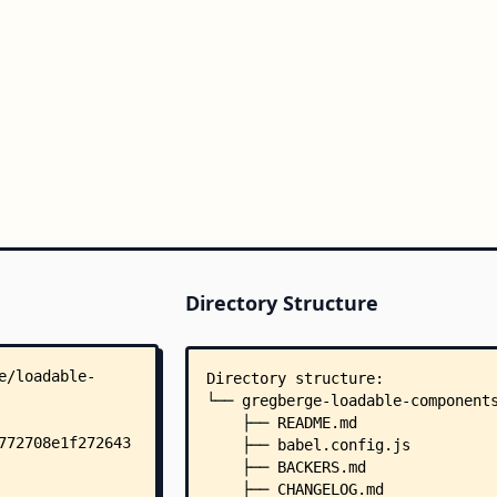
Directory Structure
Directory structure:
└── gregberge-loadable-component
    ├── README.md
    ├── babel.config.js
    ├── BACKERS.md
    ├── CHANGELOG.md