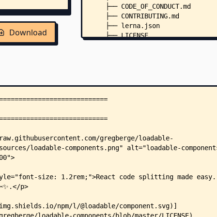
    ├── CODE_OF_CONDUCT.md
    ├── CONTRIBUTING.md
    ├── lerna.json
Download
    ├── LICENSE
    ├── netlify.toml
    ├── package.json
    ├── .eslintignore
    ├── .eslintrc.json
    ├── .npmignore
    ├── .npmrc
    ├── .nvmrc
    ├── .prettierignore
    ├── .prettierrc
    ├── .travis.yml
    ├── examples/
    │   ├── client-side/
    │   │   ├── README.md
    │   │   ├── babel.config.js
    │   │   ├── package.json
    │   │   ├── webpack.config.j
    │   │   ├── .eslintrc.json
    │   │   └── src/