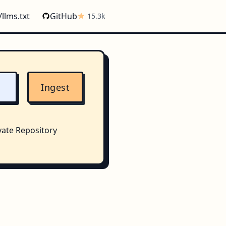
/llms.txt
GitHub
15.3k
Ingest
vate Repository