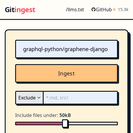
Git
ingest
/llms.txt
GitHub
15.3k
Ingest
Include files under:
50kB