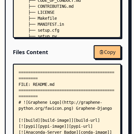
    ├── CODE_OF_CONDUCT.md
    ├── CONTRIBUTING.md
    ├── LICENSE
    ├── Makefile
    ├── MANIFEST.in
    ├── setup.cfg
    ├── setup.py
    ├── tox.ini
    ├── .coveragerc
Files Content
Copy
    ├── .pre-commit-config.yaml
    ├── .readthedocs.yaml
    ├── .ruff.toml
    ├── docs/
    │   ├── authorization.rst
    │   ├── conf.py
    │   ├── debug.rst
    │   ├── extra-types.rst
    │   ├── fields.rst
    │   ├── filtering.rst
    │   ├── index.rst
    │   ├── installation.rst
    │   ├── introspection.rst
    │   ├── Makefile