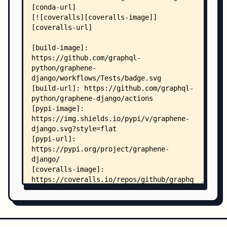
    │   ├── mutations.rst
    │   ├── queries.rst
    │   ├── requirements.txt
    │   ├── schema.py
    │   ├── schema.rst
    │   ├── settings.rst
    │   ├── subscriptions.rst
    │   ├── testing.rst
    │   ├── tutorial-plain.rst
    │   ├── tutorial-relay.rst
    │   ├── validation.rst
    │   └── _static/
    │       └── .gitkeep
    ├── examples/
    │   ├── __init__.py
    │   ├── django_test_settings.py
    │   ├── cookbook/
    │   │   ├── README.md
    │   │   ├── __init__.py
    │   │   ├── dummy_data.json
    │   │   ├── manage.py
    │   │   ├── requirements.txt