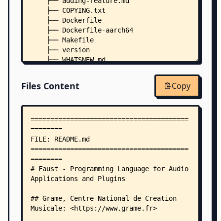
    ├── adding-feature.md
    ├── COPYING.txt
    ├── Dockerfile
    ├── Dockerfile-aarch64
    ├── Makefile
    ├── version
    ├── WHATSNEW.md
    ├── .clang-format
    ├── .dockerignore
Files Content
Copy
    ├── .travis.yml
    ├── architecture/
    │   ├── alsa-console.cpp
    │   ├── alsa-gtk.cpp
    │   ├── alsa-qt.cpp
    │   ├── au-effect.cpp
    │   ├── au-instrument.cpp
    │   ├── bench.cpp
    │   ├── bench.d
    │   ├── c-jack-gtk.c
    │   ├── ca-console.cpp
    │   ├── ca-gtk.cpp
    │   ├── ca-qt.cpp
    │   ├── CSharpFaustBase.cs