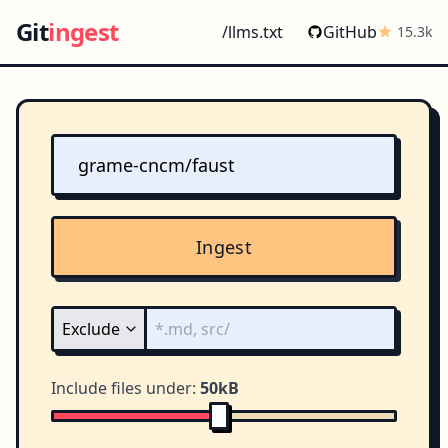
Git
ingest
/llms.txt
GitHub
15.3k
Ingest
Include files under:
50kB