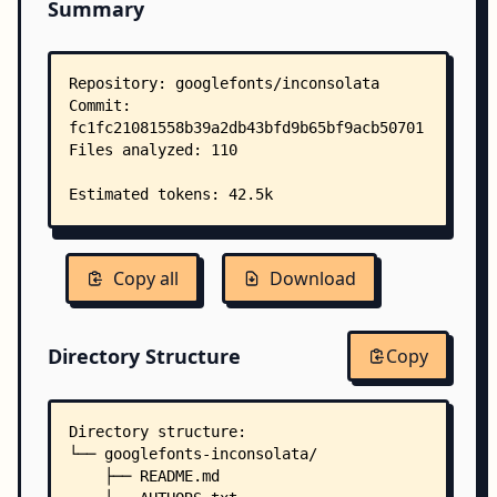
Summary
Copy all
Download
Directory Structure
Copy
Directory structure:
└── googlefonts-inconsolata/
    ├── README.md