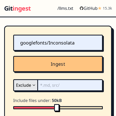
Git
ingest
/llms.txt
GitHub
15.3k
Ingest
Include files under:
50kB