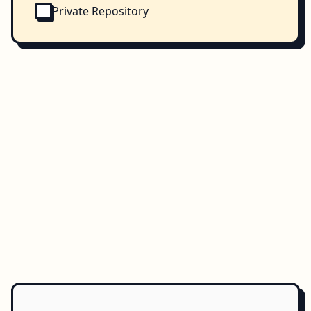
Private Repository