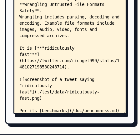
    │   │   ├── gen.go
    │   │   └── main.go
    │   ├── wuffs/
    │   │   ├── gen.go
    │   │   ├── main.go
    │   │   ├── release.go
    │   │   └── test.go
    │   ├── wuffs-c/
    │   │   ├── genlib.go
    │   │   ├── main.go
    │   │   ├── release.go
    │   │   └── test.go
    │   └── wuffsfmt/
    │       └── main.go
    ├── doc/
    │   ├── README.md
    │   ├── background.md
    │   ├── benchmarks.md
    │   ├── binary-size.md
    │   ├── changelog.md
    │   ├── getting-started.md
    │   ├── glossary.md