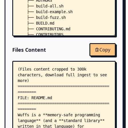
    ├── AUTHORS
    ├── build-all.sh
    ├── build-example.sh
    ├── build-fuzz.sh
    ├── BUILD.md
    ├── CONTRIBUTING.md
    ├── CONTRIBUTORS
    ├── go.mod
    ├── go.sum
Files Content
Copy
    ├── LICENSE
    ├── LICENSE-APACHE
    ├── LICENSE-MIT
    ├── wuffs-root-directory.txt
    ├── .clang-format
    ├── cmd/
    │   ├── commonflags/
    │   │   └── commonflags.go
    │   ├── dumbindent/
    │   │   └── main.go
    │   ├── handsum/
    │   │   └── main.go
    │   ├── ractool/
    │   │   ├── data.go