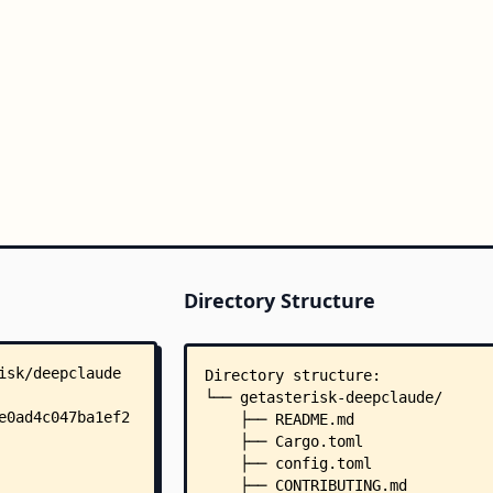
Directory Structure
Directory structure:
└── getasterisk-deepclaude/
    ├── README.md
    ├── Cargo.toml
    ├── config.toml
    ├── CONTRIBUTING.md