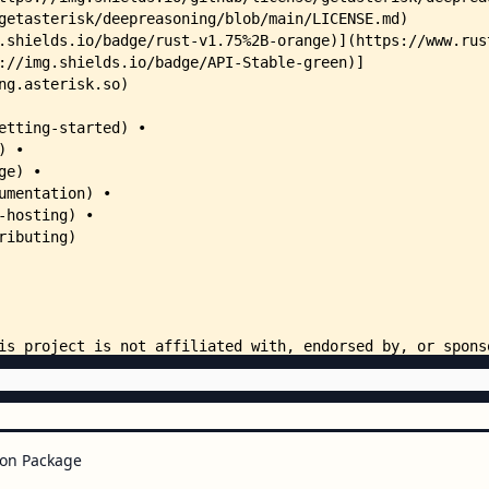
    │   │   ├── settings.tsx
    │   │   └── ui/
    │   │       ├── button.tsx
    │   │       ├── card.tsx
    │   │       ├── collapsible.
    │   │       ├── copy-button.
    │   │       ├── dialog.tsx
    │   │       ├── form.tsx
    │   │       ├── input.tsx
    │   │       ├── label.tsx
    │   │       ├── markdown-edi
    │   │       ├── select.tsx
    │   │       ├── sheet.tsx
    │   │       ├── textarea.tsx
    │   │       ├── toast.tsx
    │   │       ├── toaster.tsx
    │   │       └── use-toast.ts
    │   ├── hooks/
    │   │   └── use-feature-flag
    │   ├── lib/
    │   │   └── utils.ts
on Package
    │   └── providers/
    │       └── posthog.tsx