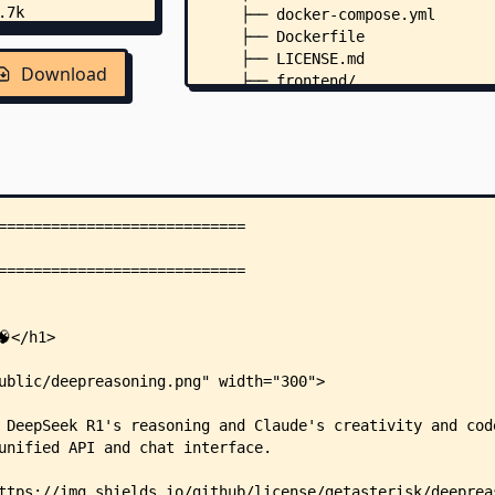
    ├── docker-compose.yml
    ├── Dockerfile
    ├── LICENSE.md
Download
    ├── frontend/
    │   ├── README.md
    │   ├── components.json
    │   ├── eslint.config.mjs
    │   ├── next.config.ts
    │   ├── package.json
    │   ├── postcss.config.mjs
    │   ├── tailwind.config.ts
    │   ├── tsconfig.json
    │   ├── app/
    │   │   ├── globals.css
    │   │   ├── layout.tsx
    │   │   ├── page.tsx
    │   │   ├── chat/
    │   │   │   └── page.tsx
    │   │   └── docs/
    │   │       └── page.tsx
    │   ├── components/
    │   │   ├── chat.tsx