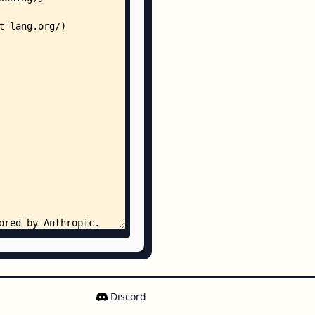
tsx
tsx
tor.tsx
s.ts
Discord