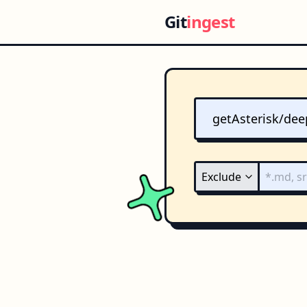
Git
ingest