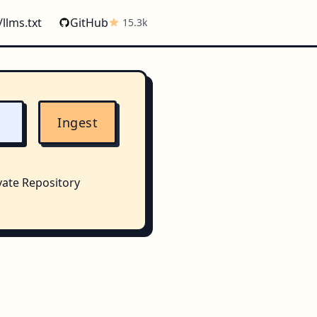
/llms.txt
GitHub
15.3k
Ingest
vate Repository