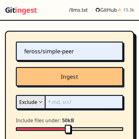
Git
ingest
/llms.txt
GitHub
15.3k
Ingest
Include files under:
50kB