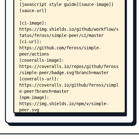
        │   ├── bug_report.md
        │   ├── config.yml
        │   └── feature_request.md
        └── workflows/
            └── ci.yml