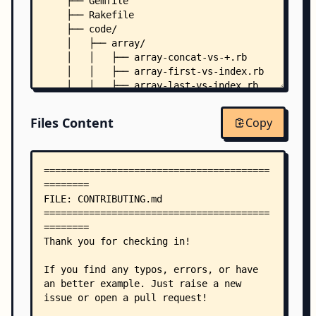
    ├── Gemfile
    ├── Rakefile
    ├── code/
    │   ├── array/
    │   │   ├── array-concat-vs-+.rb
    │   │   ├── array-first-vs-index.rb
    │   │   ├── array-last-vs-index.rb
    │   │   ├── array-new-vs-fixnum-times-map.rb
    │   │   ├── bsearch-vs-find.rb
Files Content
Copy
    │   │   ├── insert-vs-unshift.rb
    │   │   ├── length-vs-size-vs-count.rb
    │   │   ├── shuffle-first-vs-sample.rb
    │   │   └── sort-reverse-vs-sort_by-with-blo
    │   ├── date/
    │   │   └── iso8601-vs-parse.rb
    │   ├── enumerable/
    │   │   ├── each-push-vs-map.rb
    │   │   ├── each-vs-for-loop.rb
    │   │   ├── each_with_index-vs-while-loop.rb
    │   │   ├── inject-symbol-vs-block.rb
    │   │   ├── map-flatten-vs-flat_map.rb
    │   │   ├── reverse-each-vs-reverse_each.rb
    │   │   ├── select-first-vs-detect.rb