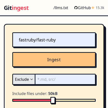
Git
ingest
/llms.txt
GitHub
15.3k
Ingest
Include files under:
50kB