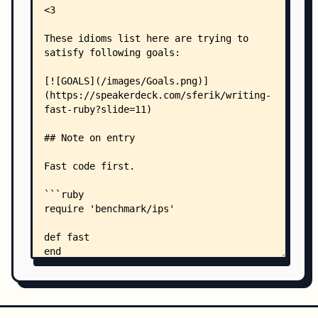
    │   │   ├── select-last-vs-reverse-detect.rb
    │   │   ├── sort-vs-sort_by.rb
    │   │   └── sort_by-first-vs-min_by.rb
    │   ├── general/
    │   │   ├── array-argument-vs-splat-argument
    │   │   ├── attr-accessor-vs-getter-and-sett
    │   │   ├── begin-rescue-vs-respond-to.rb
    │   │   ├── block-apply-method.rb
    │   │   ├── constantize-vs-comparison.rb
    │   │   ├── define_method-vs-module-eval.rb
    │   │   ├── format-vs-round-and-to-s.rb
    │   │   ├── hash-vs-openstruct-on-access.rb
    │   │   ├── hash-vs-openstruct.rb
    │   │   ├── inheritance-check.rb
    │   │   ├── loop-vs-while-true.rb
    │   │   └── raise-vs-e2mmap.rb
    │   ├── hash/
    │   │   ├── bracket-vs-dup.rb
    │   │   ├── bracket-vs-fetch.rb
    │   │   ├── dig-vs-[]-vs-fetch.rb
    │   │   ├── fetch-vs-fetch-with-block.rb
    │   │   ├── hash-key-sort_by-vs-sort.rb