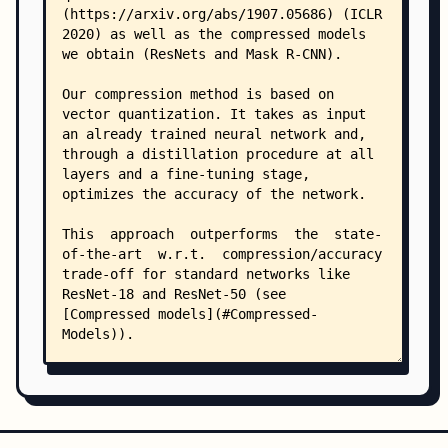
            ├── __init__.py
            ├── dynamic_sampling.py
            ├── reshape.py
            ├── statistics.py
            ├── training.py
            ├── utils.py
            └── watcher.py