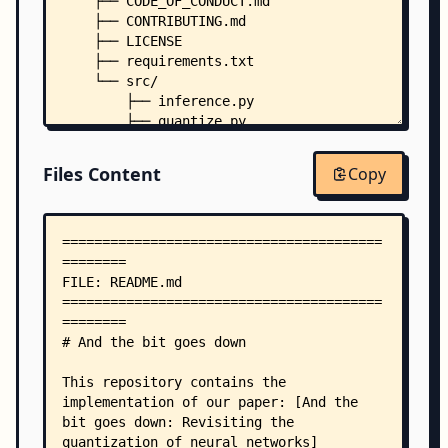
    ├── CODE_OF_CONDUCT.md
    ├── CONTRIBUTING.md
    ├── LICENSE
    ├── requirements.txt
    └── src/
        ├── inference.py
        ├── quantize.py
        ├── data/
        │   ├── __init__.py
Files Content
Copy
        │   └── dataloader.py
        ├── models/
        │   ├── __init__.py
        │   └── resnet.py
        ├── optim/
        │   ├── __init__.py
        │   └── centroid_sgd.py
        ├── quantization/
        │   ├── __init__.py
        │   ├── distance.py
        │   ├── em.py
        │   ├── pq.py
        │   └── solver.py
        └── utils/