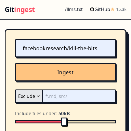
Git
ingest
/llms.txt
GitHub
15.3k
Ingest
Include files under:
50kB