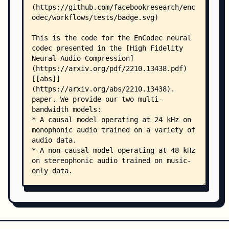
    │   │   ├── conv.py
    │   │   ├── lstm.py
    │   │   ├── norm.py
    │   │   ├── seanet.py
    │   │   └── transformer.py
    │   └── quantization/
    │       ├── __init__.py
    │       ├── ac.py
    │       ├── core_vq.py
    │       └── vq.py
    └── .github/
        ├── ISSUE_TEMPLATE/
        │   ├── bug.md
        │   └── question.md
        └── workflows/
            ├── documentation.yml
            ├── linter.yml
            └── tests.yml