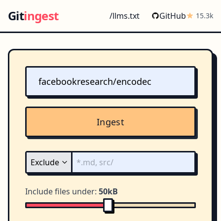
Git
ingest
/llms.txt
GitHub
15.3k
Ingest
Include files under:
50kB