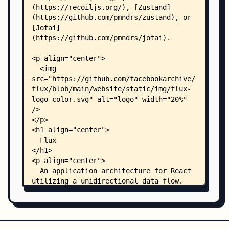
    ├── examples/
    │   ├── README.md
    │   ├── flux-async/
    │   │   ├── README.md
    │   │   ├── index.html
    │   │   ├── package.json
    │   │   ├── webpack.config.js
    │   │   ├── .babelrc
    │   │   ├── .flowconfig
    │   │   ├── flow/
    │   │   │   ├── flux-utils.js
    │   │   │   ├── flux.js
    │   │   │   ├── immutable.js
    │   │   │   └── misc.js
    │   │   ├── server/
    │   │   │   └── app.js
    │   │   ├── src/
    │   │   │   ├── root.js
    │   │   │   ├── TodoActions.js
    │   │   │   ├── TodoDispatcher.js
    │   │   │   ├── containers/
    │   │   │   │   └── AppContainer.js