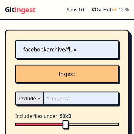
Git
ingest
/llms.txt
GitHub
15.3k
Ingest
Include files under:
50kB