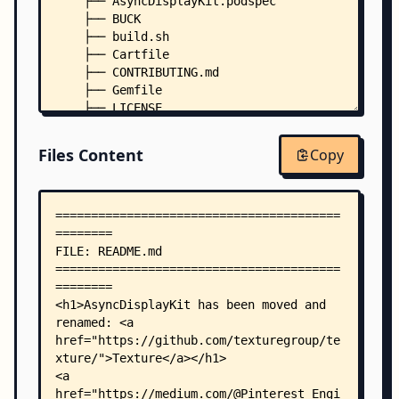
    ├── AsyncDisplayKit.podspec
    ├── BUCK
    ├── build.sh
    ├── Cartfile
    ├── CONTRIBUTING.md
    ├── Gemfile
    ├── LICENSE
    ├── PATENTS
    ├── Podfile
Files Content
Copy
    ├── .buckconfig
    ├── .buckversion
    ├── .editorconfig
    ├── .slather.yml
    ├── .travis.yml
    ├── ASDKListKit/
    │   ├── Podfile
    │   └── ASDKListKitTests/
    │       ├── ASListKitTestAdapterDataSource.h
    │       ├── ASListKitTestAdapterDataSource.m
    │       ├── ASListKitTests.m
    │       ├── ASListTestCellNode.h
    │       ├── ASListTestCellNode.m
    │       ├── ASListTestObject.h