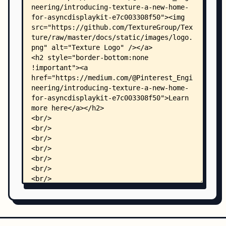
    │       ├── ASListTestObject.m
    │       ├── ASListTestSection.h
    │       ├── ASListTestSection.m
    │       ├── ASListTestSupplementaryNode.h
    │       ├── ASListTestSupplementaryNode.m
    │       ├── ASListTestSupplementarySource.h
    │       ├── ASListTestSupplementarySource.m
    │       ├── ASXCTExtensions.h
    │       └── Info.plist
    ├── buck-files/
    │   ├── BUCK_FBSnapshotTestCase
    │   ├── BUCK_FLAnimatedImage
    │   ├── BUCK_JGMethodSwizzler
    │   ├── BUCK_OCMock
    │   ├── BUCK_PINCache
    │   └── BUCK_PINRemoteImage
    ├── examples/
    │   ├── README.md
    │   ├── AnimatedGIF/
    │   │   ├── Podfile
    │   │   └── ASAnimatedImage/
    │   │       ├── AppDelegate.h