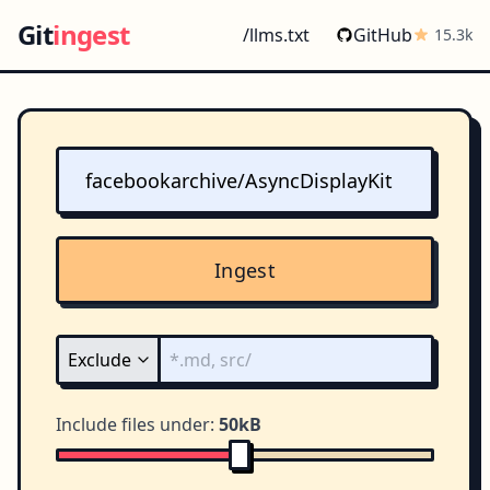
Git
ingest
/llms.txt
GitHub
15.3k
Ingest
Include files under:
50kB