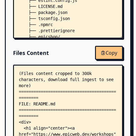
    ├── eslint.config.js
    ├── LICENSE.md
    ├── package.json
    ├── tsconfig.json
    ├── .npmrc
    ├── .prettierignore
    ├── epicshop/
    │   ├── Dockerfile
    │   ├── fly.yaml
Files Content
Copy
    │   ├── in-browser-tests.spec.js
    │   ├── package.json
    │   ├── playwright.config.js
    │   ├── post-set-playground.js
    │   ├── setup-custom.js
    │   ├── update-deps.sh
    │   ├── .diffignore
    │   └── .npmrc
    ├── exercises/
    │   ├── README.mdx
    │   ├── FINISHED.mdx
    │   ├── 01.js-hello-world/
    │   │   ├── README.mdx
    │   │   ├── FINISHED.mdx