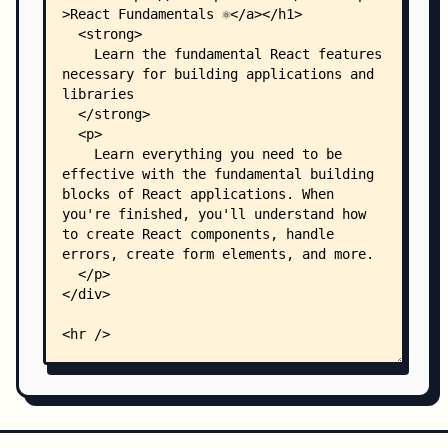
    │   │   ├── 01.problem.hello/
    │   │   │   ├── README.mdx
    │   │   │   └── index.html
    │   │   ├── 01.solution.hello/
    │   │   │   ├── README.mdx
    │   │   │   ├── index.html
    │   │   │   └── index.test.ts
    │   │   ├── 02.problem.root/
    │   │   │   ├── README.mdx
    │   │   │   └── index.html
    │   │   └── 02.solution.root/
    │   │       ├── README.mdx
    │   │       ├── index.html
    │   │       └── index.test.ts
    │   ├── 02.raw-react/
    │   │   ├── README.mdx
    │   │   ├── FINISHED.mdx
    │   │   ├── 01.problem.elements/
    │   │   │   ├── README.mdx
    │   │   │   └── index.html
    │   │   ├── 01.solution.elements/
    │   │   │   ├── README.mdx