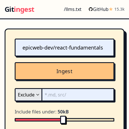
Git
ingest
/llms.txt
GitHub
15.3k
Ingest
Include files under:
50kB