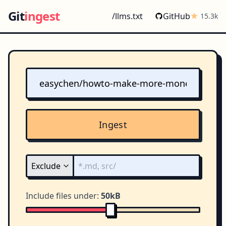
Git
ingest
/llms.txt
GitHub
15.3k
Ingest
Include files under:
50kB