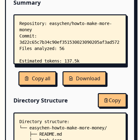
Summary
Copy all
Download
Directory Structure
Copy
Directory structure:
└── easychen-howto-make-more-money/
    ├── README.md