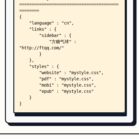
    ├── SUMMARY.md
    └── docs/
        ├── ch00.html
        ├── ch01.html
        ├── ch02.html
        ├── ch03.html
        ├── ch04.html
        ├── ch05.html
        ├── ch06.html
        ├── ch07.html
        ├── ch08.md
        ├── ch09.md
        ├── ch10.html
        ├── ch11.html
        ├── ch12.html
        ├── ch14.html
        ├── ch15.html
        ├── ch16.html
        ├── ch17.html
        ├── ch18.md
        ├── ch99.html
        ├── index.html