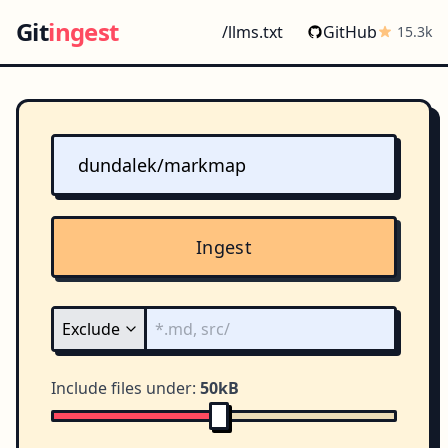
Git
ingest
/llms.txt
GitHub
15.3k
Ingest
Include files under:
50kB