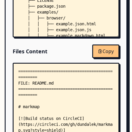
    ├── LICENSE
    ├── package.json
    ├── examples/
    │   ├── browser/
    │   │   ├── example.json.html
    │   │   ├── example.json.js
    │   │   ├── example.markdown.html
    │   │   ├── example.markdown.js
    │   │   ├── example.mindmup.html
Files Content
Copy
    │   │   ├── example.mindmup.js
    │   │   ├── example.txtmap.html
    │   │   ├── example.txtmap.js
    │   │   ├── examples.css
    │   │   └── index.html
    │   ├── data/
    │   │   ├── example.txtmap
    │   │   ├── flare.json
    │   │   ├── MindMapping.mup
    │   │   └── tree.json
    │   └── node/
    │       ├── example.markdown.js
    │       ├── example.mindmup.js
    │       └── example.txtmap.js