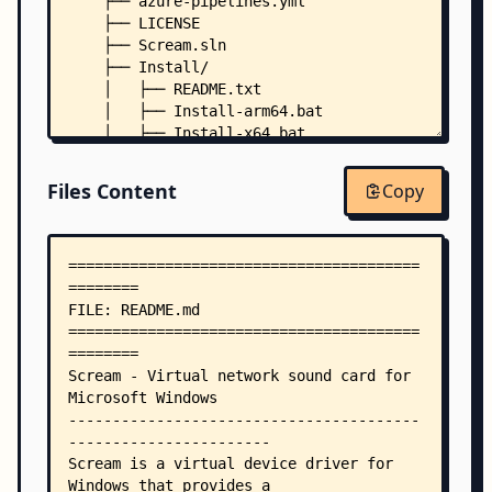
    ├── azure-pipelines.yml
    ├── LICENSE
    ├── Scream.sln
    ├── Install/
    │   ├── README.txt
    │   ├── Install-arm64.bat
    │   ├── Install-x64.bat
    │   ├── Install-x86.bat
    │   └── driver/
Files Content
Copy
    │       ├── arm64/
    │       │   ├── scream.cat
    │       │   ├── Scream.inf
    │       │   └── Scream.sys
    │       ├── x64/
    │       │   ├── scream.cat
    │       │   ├── Scream.inf
    │       │   └── Scream.sys
    │       └── x86/
    │           ├── scream.cat
    │           ├── Scream.inf
    │           └── Scream.sys
    ├── Receivers/
    │   ├── dotnet-windows/