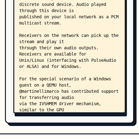
    │   │   └── ScreamReader/
    │   │       ├── readme.md
    │   │       ├── ScreamReader.sln
    │   │       └── ScreamReader/
    │   │           ├── About.cs
    │   │           ├── About.Designer.cs
    │   │           ├── About.resx
    │   │           ├── App.config
    │   │           ├── MainForm.cs
    │   │           ├── MainForm.Designer.cs
    │   │           ├── MainForm.resx
    │   │           ├── packages.config
    │   │           ├── Program.cs
    │   │           ├── ScreamReader.csproj
    │   │           ├── UdpWaveStreamPlayer.cs
    │   │           └── Properties/
    │   │               ├── AssemblyInfo.cs
    │   │               ├── Resources.Designer.c
    │   │               ├── Resources.resx
    │   │               ├── Settings.Designer.cs
    │   │               └── Settings.settings
    │   └── unix/