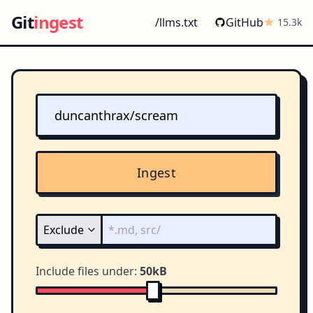
Git
ingest
/llms.txt
GitHub
15.3k
Ingest
Include files under:
50kB