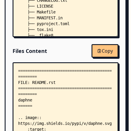
    ├── CHANGELOG.txt
    ├── LICENSE
    ├── Makefile
    ├── MANIFEST.in
    ├── pyproject.toml
    ├── tox.ini
    ├── .flake8
    ├── .pre-commit-config.yaml
    ├── daphne/
Files Content
Copy
    │   ├── __init__.py
    │   ├── __main__.py
    │   ├── access.py
    │   ├── apps.py
    │   ├── checks.py
    │   ├── cli.py
    │   ├── endpoints.py
    │   ├── http_protocol.py
    │   ├── server.py
    │   ├── testing.py
    │   ├── utils.py
    │   ├── ws_protocol.py
    │   ├── management/
    │   │   ├── __init__.py