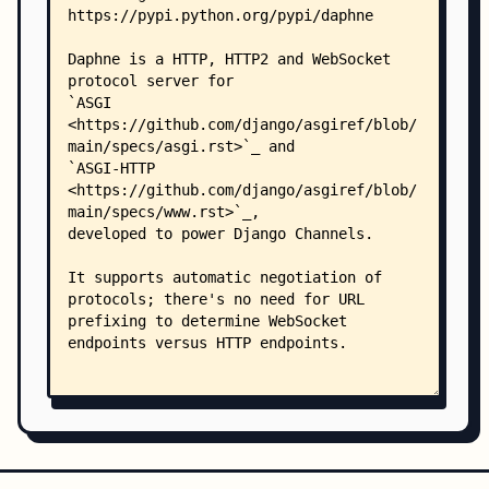
    │   │   └── commands/
    │   │       ├── __init__.py
    │   │       └── runserver.py
    │   └── twisted/
    │       └── plugins/
    │           └── fd_endpoint.py
    ├── tests/
    │   ├── http_base.py
    │   ├── http_strategies.py
    │   ├── test_checks.py
    │   ├── test_cli.py
    │   ├── test_http_protocol.py
    │   ├── test_http_request.py
    │   ├── test_http_response.py
    │   ├── test_packaging.py
    │   ├── test_utils.py
    │   └── test_websocket.py
    └── .github/
        ├── dependabot.yml
        ├── ISSUE_TEMPLATE.md
        └── workflows/
            └── tests.yml