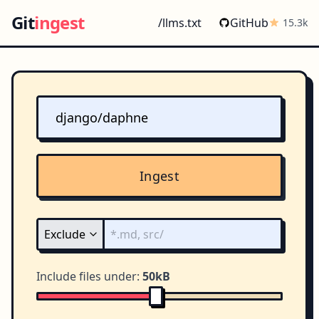
Git
ingest
/llms.txt
GitHub
15.3k
Ingest
Include files under:
50kB