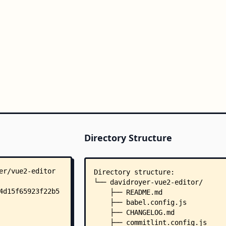
Directory Structure
Directory structure:
└── davidroyer-vue2-editor/
    ├── README.md
    ├── babel.config.js
    ├── CHANGELOG.md
    ├── commitlint.config.js