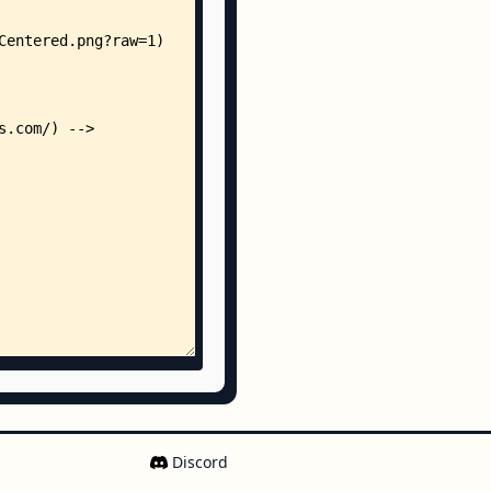
e
mage-handler.vue
odules.vue
oolbar.vue
stening.vue
view.vue
-editors.vue
tent.vue
ents.vue
s.vue
.vue
Discord