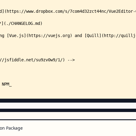
    │       ├── plugin.js
    │       ├── code-examples/
    │       │   └── source/
    │       │       ├── basic.vu
    │       │       ├── custom-i
    │       │       ├── custom-m
    │       │       ├── custom-t
    │       │       ├── event-li
    │       │       ├── live-pre
    │       │       ├── multiple
    │       │       ├── save-con
    │       │       ├── set-cont
    │       │       └── set-focu
    │       ├── components/
    │       │   └── BasicExample
    │       ├── snippets/
    │       │   └── modular.vue
    │       └── styles/
    │           └── palette.styl
    ├── nuxt/
    │   ├── index.js
on Package
    │   └── plugin.js
    ├── src/