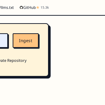
/llms.txt
GitHub
15.3k
Ingest
vate Repository