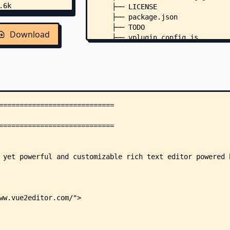
    ├── LICENSE
    ├── package.json
    ├── TODO
Download
    ├── vplugin.config.js
    ├── vue.config.js
    ├── .editorconfig
    ├── .eslintrc.js
    ├── demo/
    │   ├── Demo.vue
    │   ├── index.html
    │   └── main.js
    ├── docs/
    │   ├── README.md
    │   ├── api.md
    │   ├── guide.md
    │   ├── notes.md
    │   ├── playground.md
    │   ├── examples/
    │   │   └── README.md
    │   └── .vuepress/
    │       ├── config.js
    │       ├── enhanceApp.js