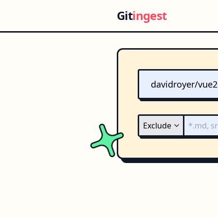
Git
ingest