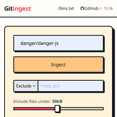
Git
ingest
/llms.txt
GitHub
15.3k
Ingest
Include files under:
50kB