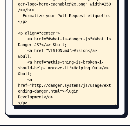
    ├── .prettierignore
    ├── .release-it.json
    ├── docs/
    │   ├── architecture.md
    │   ├── issue_template.md
    │   ├── guides/
    │   │   ├── faq.html.md
    │   │   ├── peril.html.md
    │   │   └── the_dangerfile.html.md
    │   ├── tutorials/
    │   │   ├── dependencies.html.md
    │   │   ├── fast-feedback.html.md
    │   │   ├── node-app.html.md
    │   │   ├── node-library.html.md
    │   │   └── transpilation.html.md
    │   └── usage/
    │       ├── bitbucket_cloud.html.md
    │       ├── bitbucket_server.html.md
    │       ├── culture.html.md
    │       ├── danger-process.html.md
    │       ├── extending-danger.html.md
    │       ├── github_enterprise.html.md