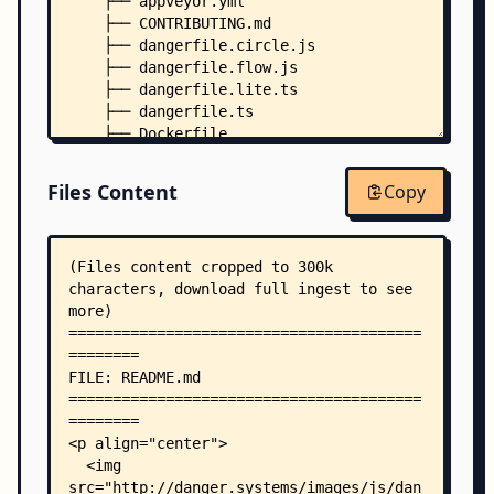
    ├── appveyor.yml
    ├── CONTRIBUTING.md
    ├── dangerfile.circle.js
    ├── dangerfile.flow.js
    ├── dangerfile.lite.ts
    ├── dangerfile.ts
    ├── Dockerfile
    ├── LICENSE
    ├── package.json
Files Content
Copy
    ├── SECURITY.md
    ├── tsconfig.json
    ├── tsconfig.production.json
    ├── tsconfig.spec.json
    ├── tslint.json
    ├── VISION.md
    ├── wallaby.js
    ├── .babelrc
    ├── .editorconfig
    ├── .eslintignore
    ├── .eslintrc.js
    ├── .flowconfig
    ├── .npmignore
    ├── .pre-commit-config.yaml