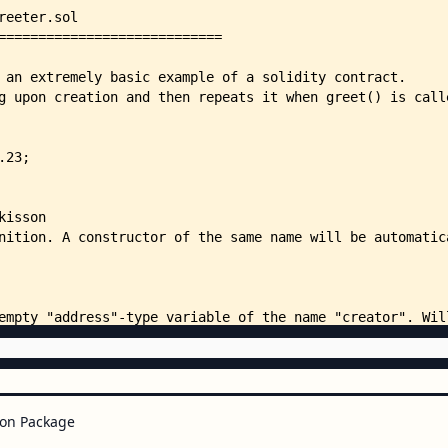
        ├── 60_array_receiver_an
        ├── 65_struct_and_for_lo
        └── 70_contract_detector
on Package