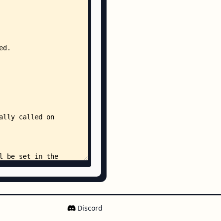
d_returner.sol
op_tester.sol
.sol
Discord