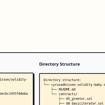
Directory Structure
Directory structure:
└── cyrusadkisson-solidity-baby-
    ├── README.md
    └── contracts/
        ├── 05_greeter.sol
        ├── 08_basiciterator.sol