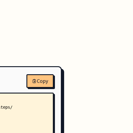
Copy
steps/