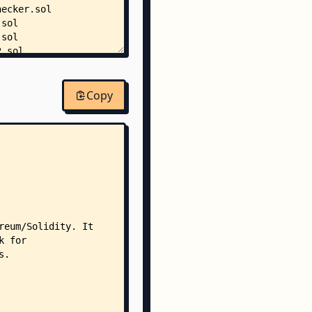
hecker.sol
.sol
.sol
2.sol
3.sol
er.sol
Copy
tor_test.sol
l
s20.sol
_byte_array.sol