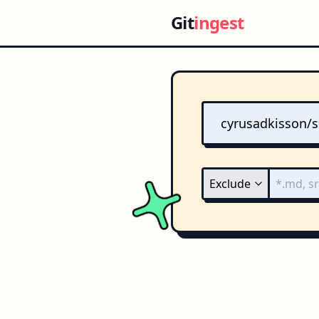
Git
ingest