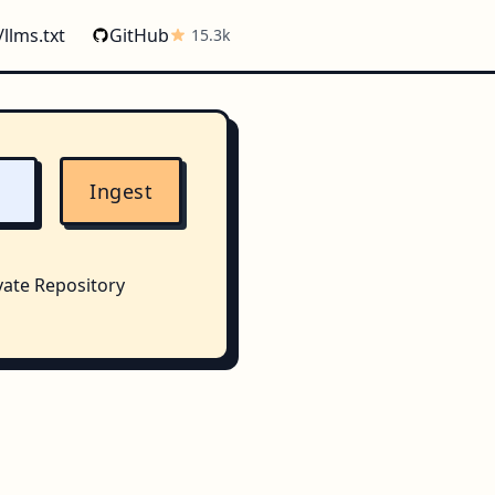
/llms.txt
GitHub
15.3k
Ingest
vate Repository