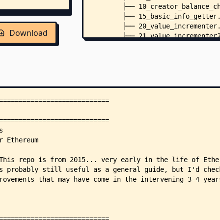
        ├── 10_creator_balance_c
        ├── 15_basic_info_getter
        ├── 20_value_incrementer
Download
        ├── 21_value_incrementer
        ├── 22_value_incrementer
        ├── 25_msg_examiner.sol
        ├── 30_endowment_retriev
        ├── 35_coin_flipper.sol
        ├── 40_multiple_construc
        ├── 45_ping.sol
        ├── 45_pong.sol
        ├── 46_ping_via_send.sol
        ├── 46_pong_via_send.sol
        ├── 47_array_passer.sol
        ├── 47_bytes32_passer.so
        ├── 47_string_passer.sol
        ├── 48_msg_value_to_byte
        ├── 50_replicator.sol
        ├── 55_2D_array.sol
        ├── 57_fixedbytearray_to
        ├── 58_indexOf.sol
        ├── 59_byteExtractor.sol