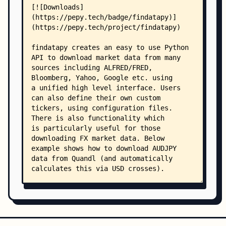
    │   │   ├── fxclsvolume.py
    │   │   ├── marketdatagenerator.py
    │   │   └── marketdatarequest.py
    │   ├── timeseries/
    │   │   ├── __init__.py
    │   │   ├── calendar.py
    │   │   ├── dataquality.py
    │   │   ├── filter.py
    │   │   ├── retstats.py
    │   │   └── timezone.py
    │   └── util/
    │       ├── __init__.py
    │       ├── cachemanager.py
    │       ├── commonman.py
    │       ├── compat.py
    │       ├── configmanager.py
    │       ├── dataconstants.py
    │       ├── fxconv.py
    │       ├── loggermanager.py
    │       ├── set_api_keys.py
    │       ├── singleton.py
    │       ├── swimpool.py