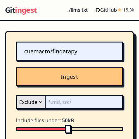
Git
ingest
/llms.txt
GitHub
15.3k
Ingest
Include files under:
50kB