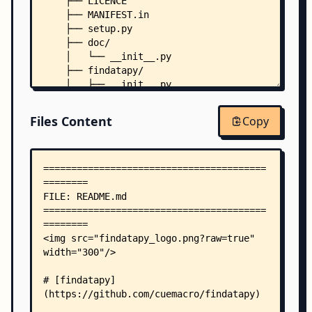
    ├── LICENCE
    ├── MANIFEST.in
    ├── setup.py
    ├── doc/
    │   └── __init__.py
    ├── findatapy/
    │   ├── __init__.py
    │   ├── conf/
    │   │   ├── __init__.py
Files Content
Copy
    │   │   ├── base_depos_tickers_list.csv
    │   │   ├── econ_country_codes.csv
    │   │   ├── fx_forwards_tickers_maker.csv
    │   │   ├── fx_vol_tickers_maker.csv
    │   │   ├── logging.conf
    │   │   ├── time_series_categories_fields.cs
    │   │   └── time_series_fields_list.csv
    │   ├── market/
    │   │   ├── __init__.py
    │   │   ├── datavendor.py
    │   │   ├── datavendorbbg.py
    │   │   ├── datavendorcrypto.py
    │   │   ├── datavendordatabento.py
    │   │   ├── datavendorfred.py