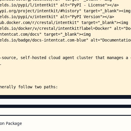
    │   ├── __init__.py
    │   ├── api.py
    │   ├── autonomous.py
    │   ├── scheduler.py
    │   ├── common/
    │   │   ├── __init__.py
    │   │   ├── autonomous.py
    │   │   ├── chat.py
    │   │   ├── health.py
    │   │   ├── metadata.py
    │   │   ├── schema.py
    │   │   ├── upload.py
    │   │   └── wechat.py
    │   ├── entrypoints/
    │   │   └── autonomous.py
    │   ├── local/
    │   │   ├── __init__.py
    │   │   ├── agent.py
    │   │   ├── autonomous.py
    │   │   ├── chat.py
    │   │   ├── content.py
on Package
    │   │   ├── health.py
    │   │   ├── lead.py