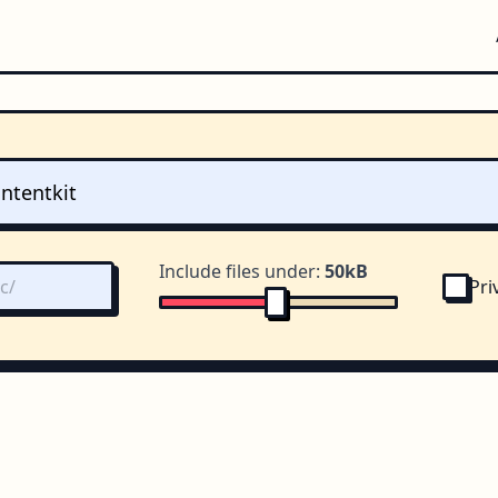
Include files under:
50kB
Pri