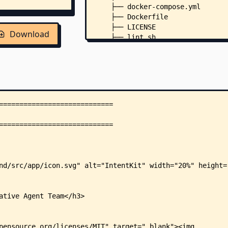
    ├── docker-compose.yml
    ├── Dockerfile
    ├── LICENSE
Download
    ├── lint.sh
    ├── LLM.md
    ├── Makefile
    ├── pyproject.toml
    ├── release_notes.md
    ├── .dockerignore
    ├── .env.example
    ├── agent_docs/
    │   ├── ops_guide.md
    │   ├── test.md
    │   ├── tool_development.md
    │   └── todo/
    │       ├── 01-team-billing-
    │       ├── 02-pricing-plans
    │       ├── 03-billing-front
    │       ├── 06-testing-ci.md
    │       └── 99-acp-agentic-c
    ├── AGENTS.md -> LLM.md
    ├── app/