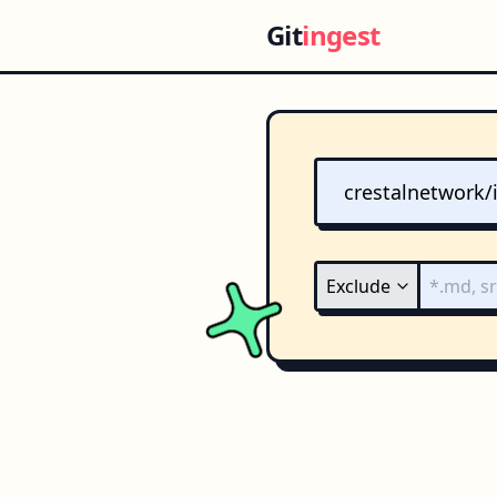
Git
ingest