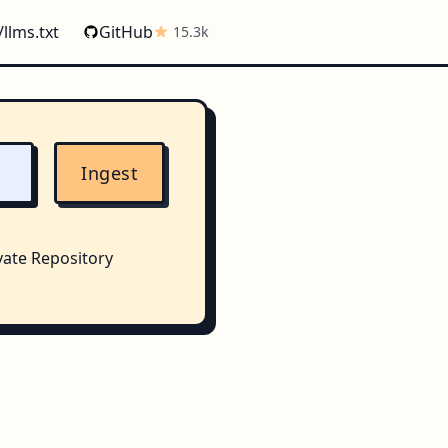
/llms.txt
GitHub
15.3k
Ingest
vate Repository