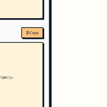
Copy
p0.md
-p1.md
end-p2.md
ommerce.md