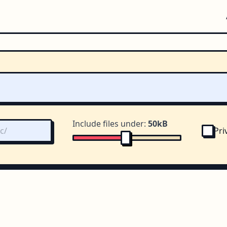
Include files under:
50kB
Pri