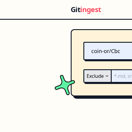
Git
ingest