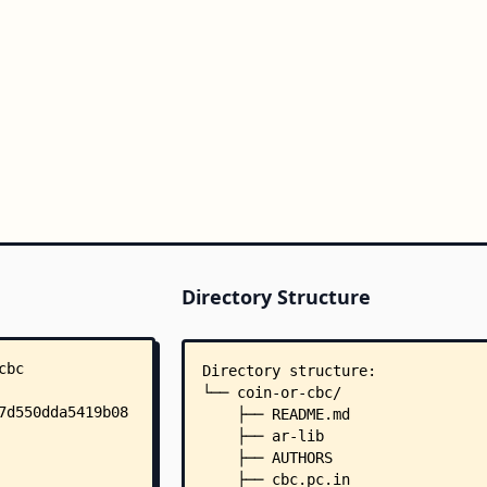
Directory Structure
Directory structure:
└── coin-or-cbc/
    ├── README.md
    ├── ar-lib
    ├── AUTHORS
    ├── cbc.pc.in