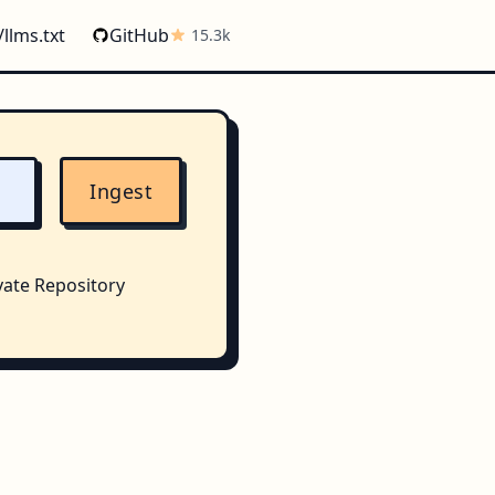
/llms.txt
GitHub
15.3k
Ingest
vate Repository