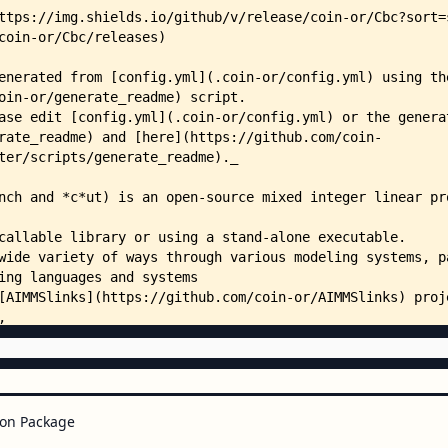
    │   ├── allCuts.cpp
    │   ├── barrier.cpp
    │   ├── bell5.lot
    │   ├── cbc_driverC_sos.c
    │   ├── CbcBranchFollow2.cpp
    │   ├── CbcBranchFollow2.hpp
    │   ├── CbcBranchLink.cpp
    │   ├── CbcBranchLink.hpp
    │   ├── CbcBranchUser.cpp
    │   ├── CbcBranchUser.hpp
    │   ├── CbcCompareUser.cpp
    │   ├── CbcCompareUser.hpp
    │   ├── CbcSolver2.cpp
    │   ├── CbcSolver2.hpp
    │   ├── CbcSolver3.cpp
    │   ├── CbcSolver3.hpp
    │   ├── cbcSolverExample.cpp
    │   ├── CbcSolverLongThin.cp
    │   ├── CbcSolverLongThin.hp
    │   ├── clpdriver.cpp
    │   ├── ClpQuadInterface.cpp
on Package
    │   ├── ClpQuadInterface.hpp
    │   ├── crew.cpp