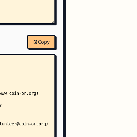
Copy
ence.py
ference.py