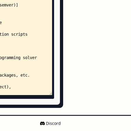
p
p
Discord