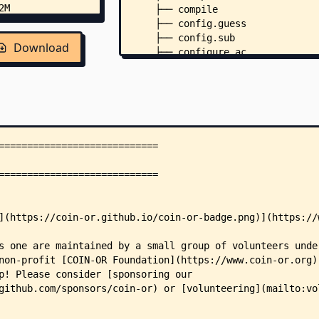
    ├── compile
    ├── config.guess
    ├── config.sub
Download
    ├── configure.ac
    ├── depcomp
    ├── format-all-sources.sh
    ├── install-sh
    ├── LICENSE
    ├── Makefile.am
    ├── Makefile.in
    ├── missing
    ├── osi-cbc.pc.in
    ├── .clang-format
    ├── doc/
    │   ├── cbc.1
    │   ├── diving_analysis.md
    │   ├── generate_docs.sh
    │   ├── generate_latex_refer
    │   ├── generate_manpage.py
    │   ├── generate_markdown_re
    │   └── rins-parameters.md
    ├── examples/