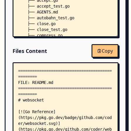
    ├── accept.go
    ├── accept_test.go
    ├── AGENTS.md
    ├── autobahn_test.go
    ├── close.go
    ├── close_test.go
    ├── compress.go
    ├── compress_test.go
    ├── conn.go
Files Content
Copy
    ├── conn_test.go
    ├── dial.go
    ├── dial_test.go
    ├── doc.go
    ├── errors.go
    ├── example_test.go
    ├── export_test.go
    ├── frame.go
    ├── frame_test.go
    ├── go.mod
    ├── go.sum
    ├── hijack.go
    ├── hijack_go120_test.go
    ├── LICENSE.txt