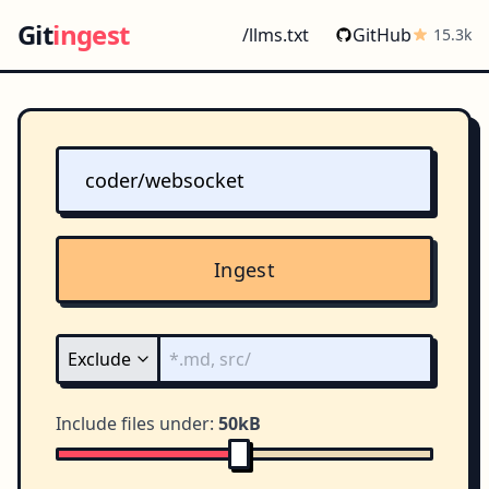
Git
ingest
/llms.txt
GitHub
15.3k
Ingest
Include files under:
50kB