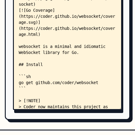
    ├── main_test.go
    ├── Makefile
    ├── mask.go
    ├── mask_amd64.s
    ├── mask_arm64.s
    ├── mask_asm.go
    ├── mask_asm_test.go
    ├── mask_go.go
    ├── mask_test.go
    ├── netconn.go
    ├── netconn_js.go
    ├── netconn_notjs.go
    ├── read.go
    ├── stringer.go
    ├── write.go
    ├── ws_js.go
    ├── ws_js_test.go
    ├── ci/
    │   ├── bench.sh
    │   ├── fmt.sh
    │   ├── lint.sh
    │   └── test.sh