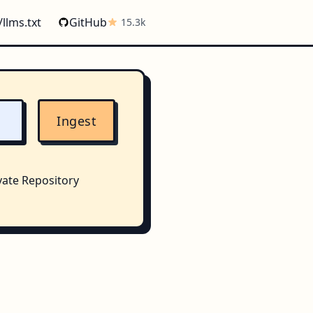
/llms.txt
GitHub
15.3k
Ingest
vate Repository