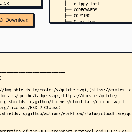
    ├── clippy.toml
    ├── CODEOWNERS
    ├── COPYING
Download
    ├── Cross.toml
    ├── Dockerfile
    ├── Makefile
    ├── RELEASING.md
    ├── rustfmt.toml
    ├── .gitlab-ci.yml
    ├── .semgrepignore
    ├── apps/
    │   ├── Cargo.toml
    │   ├── run_endpoint.sh
    │   └── src/
    │       ├── args.rs
    │       ├── client.rs
    │       ├── lib.rs
    │       └── sendto.rs
    ├── buffer-pool/
    │   ├── Cargo.toml
    │   ├── COPYING -> COPYING
    │   └── src/