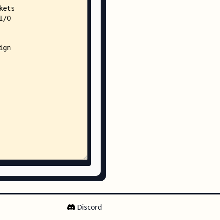
rs
Discord
nt/
a022ef390f8272d392487baf3b8a