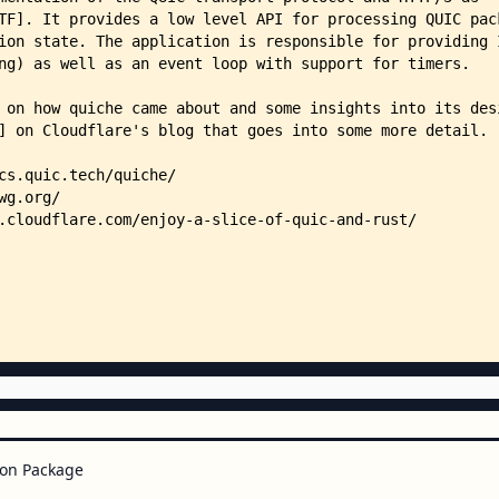
    │       ├── buffer.rs
    │       ├── lib.rs
    │       └── raw_pool_buf_io.
    ├── datagram-socket/
    │   ├── AGENTS.md
    │   ├── Cargo.toml
    │   ├── COPYING -> COPYING
    │   └── src/
    │       ├── buffer.rs
    │       ├── datagram.rs
    │       ├── lib.rs
    │       ├── mmsg.rs
    │       ├── shutdown.rs
    │       └── socket_stats.rs
    ├── fuzz/
    │   ├── README.md
    │   ├── Cargo.toml
    │   ├── cert.crt
    │   ├── cert.key
    │   ├── Dockerfile
    │   ├── corpus/
on Package
    │   │   ├── packet_recv_clie
    │   │   │   ├── 01905a0a6abd