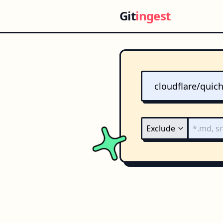
Git
ingest