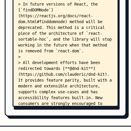
    │   │   └── index.js
    │   ├── SortableContainer/
    │   │   ├── defaultGetHelperDimensions.js
    │   │   ├── defaultShouldCancelStart.js
    │   │   ├── index.js
    │   │   └── props.js
    │   ├── SortableElement/
    │   │   └── index.js
    │   ├── SortableHandle/
    │   │   └── index.js
    │   └── .stories/
    │       ├── index.js
    │       ├── Storybook.scss
    │       ├── grouping-items/
    │       │   ├── index.js
    │       │   ├── utils.js
    │       │   ├── Item/
    │       │   │   ├── index.js
    │       │   │   ├── Item.js
    │       │   │   └── Item.scss
    │       │   └── List/
    │       │       ├── index.js