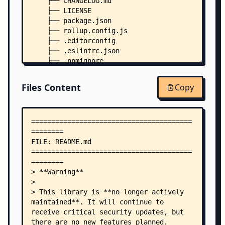
    ├── CHANGELOG.md
    ├── LICENSE
    ├── package.json
    ├── rollup.config.js
    ├── .editorconfig
    ├── .eslintrc.json
    ├── .npmignore
    ├── .prettierrc
    ├── .travis.yml
Files Content
Copy
    ├── examples/
    │   ├── basic.js
    │   ├── collections.js
    │   ├── drag-handle.js
    │   ├── react-infinite.js
    │   ├── react-virtualized-table-columns.js
    │   ├── react-virtualized.js
    │   └── .eslintrc.json
    ├── src/
    │   ├── index.js
    │   ├── utils.js
    │   ├── AutoScroller/
    │   │   └── index.js
    │   ├── Manager/