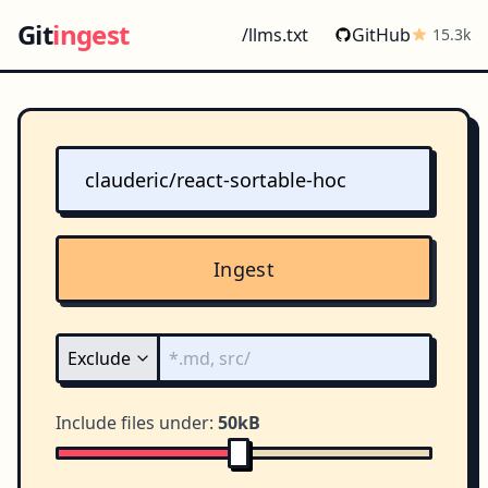
Git
ingest
/llms.txt
GitHub
15.3k
Ingest
Include files under:
50kB