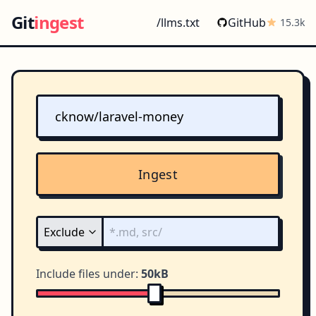
Git
ingest
/llms.txt
GitHub
15.3k
Ingest
Include files under:
50kB