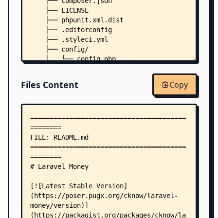
    ├── composer.json
    ├── LICENSE
    ├── phpunit.xml.dist
    ├── .editorconfig
    ├── .styleci.yml
    ├── config/
    │   └── config.php
    ├── src/
    │   ├── BladeExtension.php
Files Content
Copy
    │   ├── CurrenciesTrait.php
    │   ├── helpers.php
    │   ├── LocaleTrait.php
    │   ├── Money.php
    │   ├── MoneyCast.php
    │   ├── MoneyFactory.php
    │   ├── MoneyFormatterTrait.php
    │   ├── MoneyParserTrait.php
    │   ├── MoneySerializer.php
    │   ├── MoneySerializerTrait.php
    │   ├── MoneyServiceProvider.php
    │   ├── Casts/
    │   │   ├── MoneyCast.php
    │   │   ├── MoneyDecimalCast.php