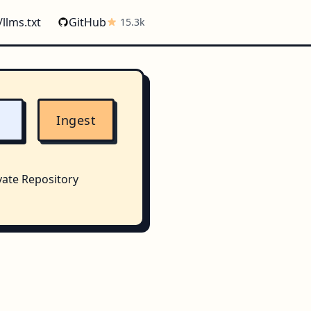
/llms.txt
GitHub
15.3k
Ingest
vate Repository