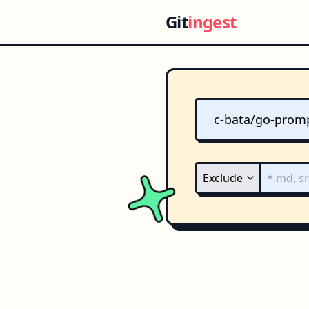
Git
ingest