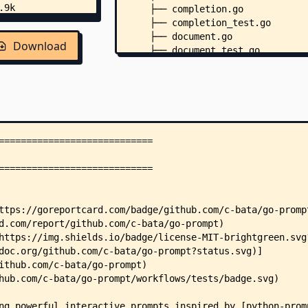
    ├── completion.go
    ├── completion_test.go
    ├── document.go
Download
    ├── document_test.go
    ├── emacs.go
    ├── emacs_test.go
    ├── filter.go
    ├── filter_test.go
    ├── go.mod
    ├── go.sum
    ├── history.go
    ├── history_test.go
    ├── input.go
    ├── input_posix.go
    ├── input_test.go
    ├── input_windows.go
    ├── key.go
    ├── key_bind.go
    ├── key_bind_func.go
    ├── key_string.go
    ├── LICENSE
    ├── Makefile