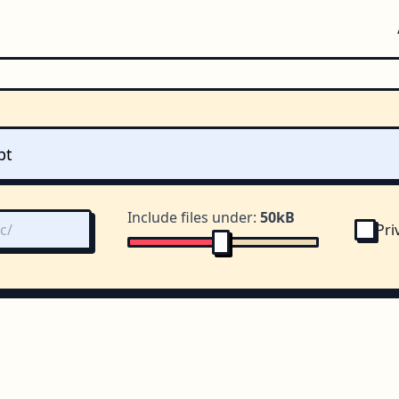
Include files under:
50kB
Pri