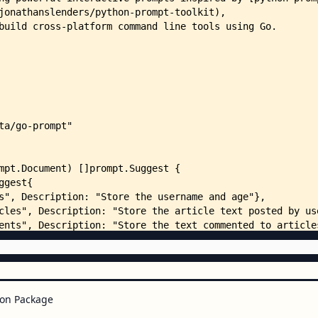
    ├── option.go
    ├── output.go
    ├── output_posix.go
    ├── output_vt100.go
    ├── output_vt100_test.go
    ├── output_windows.go
    ├── prompt.go
    ├── render.go
    ├── render_test.go
    ├── shortcut.go
    ├── signal_posix.go
    ├── signal_windows.go
    ├── _example/
    │   ├── README.md
    │   ├── build.sh
    │   ├── exec-command/
    │   │   └── main.go
    │   ├── http-prompt/
    │   │   ├── api.py
    │   │   └── main.go
    │   ├── live-prefix/
on Package
    │   │   └── main.go
    │   └── simple-echo/