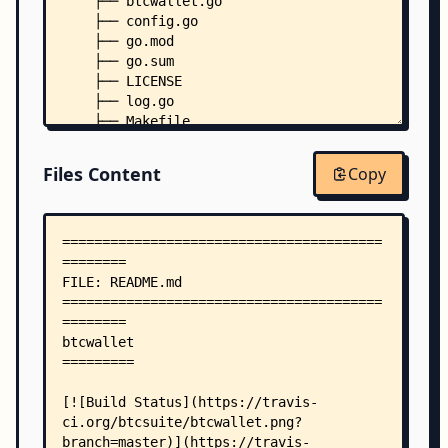
    ├── btcwallet.go
    ├── config.go
    ├── go.mod
    ├── go.sum
    ├── LICENSE
    ├── log.go
    ├── Makefile
    ├── params.go
    ├── rpcserver.go
Files Content
Copy
    ├── sample-btcwallet.conf
    ├── signal.go
    ├── signalsigterm.go
    ├── walletsetup.go
    ├── .editorconfig
    ├── .golangci.yml
    ├── .protolint.yml
    ├── chain/
    │   ├── bitcoind_client.go
    │   ├── bitcoind_conn.go
    │   ├── bitcoind_events.go
    │   ├── bitcoind_events_test.go
    │   ├── bitcoind_rpc_events.go
    │   ├── bitcoind_zmq_events.go