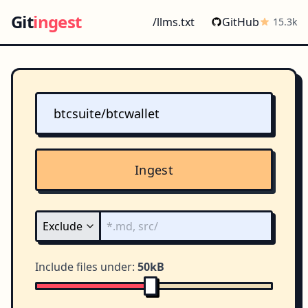
Git
ingest
/llms.txt
GitHub
15.3k
Ingest
Include files under:
50kB