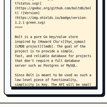
    ├── freelist.go
    ├── freelist_test.go
    ├── LICENSE
    ├── Makefile
    ├── node.go
    ├── node_test.go
    ├── page.go
    ├── page_test.go
    ├── quick_test.go
    ├── simulation_test.go
    ├── tx.go
    ├── tx_test.go
    └── cmd/
        └── bolt/
            ├── main.go
            └── main_test.go