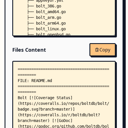
    ├── appveyor.yml
    ├── bolt_386.go
    ├── bolt_amd64.go
    ├── bolt_arm.go
    ├── bolt_arm64.go
    ├── bolt_linux.go
    ├── bolt_openbsd.go
    ├── bolt_ppc.go
    ├── bolt_ppc64.go
Files Content
Copy
    ├── bolt_ppc64le.go
    ├── bolt_s390x.go
    ├── bolt_unix.go
    ├── bolt_unix_solaris.go
    ├── bolt_windows.go
    ├── boltsync_unix.go
    ├── bucket.go
    ├── bucket_test.go
    ├── cursor.go
    ├── cursor_test.go
    ├── db.go
    ├── db_test.go
    ├── doc.go
    ├── errors.go