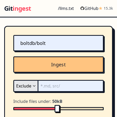
Git
ingest
/llms.txt
GitHub
15.3k
Ingest
Include files under:
50kB