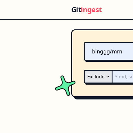
Git
ingest