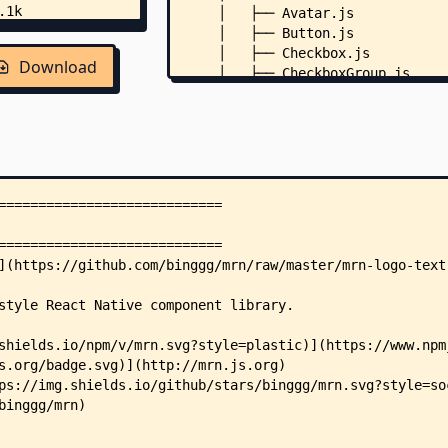
    │   ├── Avatar.js
    │   ├── Button.js
    │   ├── Checkbox.js
Download
    │   ├── CheckboxGroup.js
    │   ├── config.js
    │   ├── Divider.js
    │   ├── Icon.js
    │   ├── IconButton.js
    │   ├── index.js
    │   ├── List.js
    │   ├── RadioButton.js
    │   ├── RadioButtonGroup.js
    │   ├── Ripple.js
    │   ├── Subheader.js
    │   └── Toolbar.js
    └── .github/
        └── FUNDING.yml