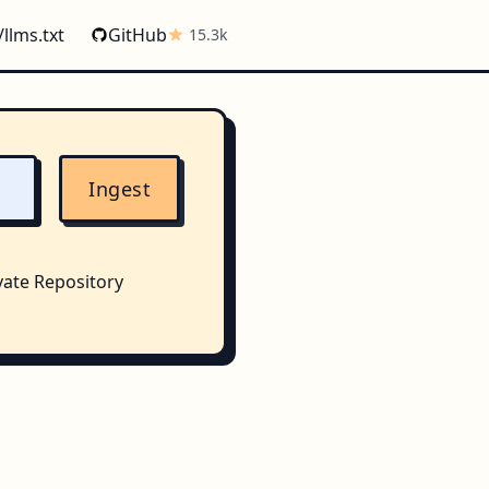
/llms.txt
GitHub
15.3k
Ingest
vate Repository