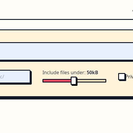
Include files under:
50kB
Pri