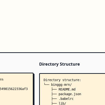
Directory Structure
Directory structure:
└── binggg-mrn/
    ├── README.md
    ├── package.json
    ├── .babelrc
    ├── lib/