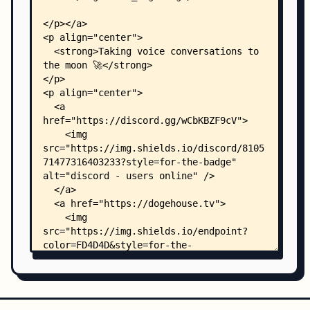
    ├── .prettierrc.js
    ├── .yarnrc.yml
    ├── baklava/
    │   ├── README.md
    │   ├── package.json
    │   ├── tsconfig.json
    │   ├── .yarnrc.yml
    │   ├── icons/
    │   │   └── icon.icns
    │   ├── locales/
    │   │   └── en/
    │   │       └── translate.json
    │   ├── resources/
    │   │   ├── overlay/
    │   │   │   ├── README.md
    │   │   │   ├── package.json
    │   │   │   ├── .yarnrc.yml
    │   │   │   ├── public/
    │   │   │   │   └── index.html
    │   │   │   └── src/
    │   │   │       ├── App.css
    │   │   │       ├── App.js