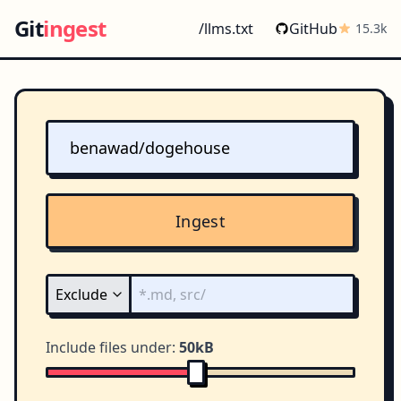
Git
ingest
/llms.txt
GitHub
15.3k
Ingest
Include files under:
50kB