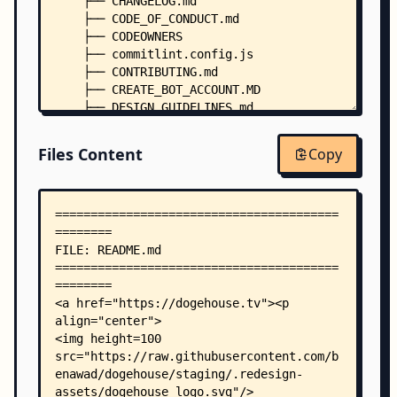
    ├── CHANGELOG.md
    ├── CODE_OF_CONDUCT.md
    ├── CODEOWNERS
    ├── commitlint.config.js
    ├── CONTRIBUTING.md
    ├── CREATE_BOT_ACCOUNT.MD
    ├── DESIGN_GUIDELINES.md
    ├── docker-compose.local.yml
    ├── docker-compose.prod.yml
Files Content
Copy
    ├── docker-compose.yml
    ├── FAQ.md
    ├── HOW_TO_DEBUG_AUDIO.md
    ├── HOW_TO_GET_PERMA_BANNED_FROM_DOGEHOUSE.m
    ├── LICENSE
    ├── package.json
    ├── run.ps1
    ├── run.sh
    ├── SECURITY.md
    ├── 🐕.🏠
    ├── .dockerignore
    ├── .editorconfig
    ├── .eslintignore
    ├── .prettierignore