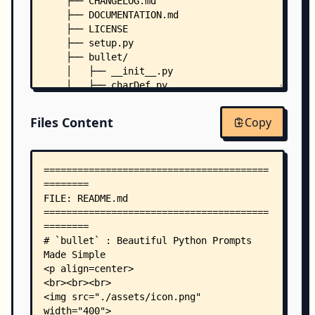
    ├── CHANGELOG.md
    ├── DOCUMENTATION.md
    ├── LICENSE
    ├── setup.py
    ├── bullet/
    │   ├── __init__.py
    │   ├── charDef.py
    │   ├── client.py
    │   ├── colors.py
Files Content
Copy
    │   ├── cursor.py
    │   ├── emojis.py
    │   ├── keyhandler.py
    │   ├── styles.py
    │   └── utils.py
    └── examples/
        ├── check.py
        ├── classic.py
        ├── colorful.py
        ├── more.py
        ├── numbers.py
        ├── prompt.py
        ├── scrollbar.py
        ├── star.py