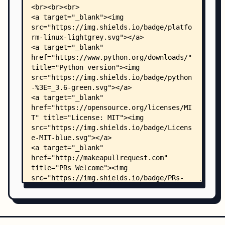
        └── yesno.py