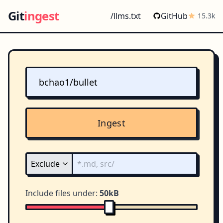
Git
ingest
/llms.txt
GitHub
15.3k
Ingest
Include files under:
50kB