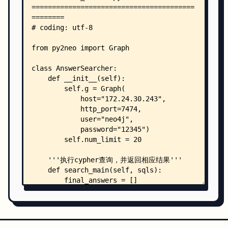
        ├── data_spider.py
        └── max_cut.py