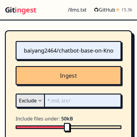
Git
ingest
/llms.txt
GitHub
15.3k
Ingest
Include files under:
50kB