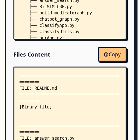
    ├── answer_search.py
    ├── BiLSTM_CRF.py
    ├── build_medicalgraph.py
    ├── chatbot_graph.py
    ├── classifyApp.py
    ├── classifyUtils.py
    ├── nerApp.py
    ├── nerUtils.py
    ├── question_analysis.py
Files Content
Copy
    ├── question_parser.py
    ├── text_cnn.py
    ├── data_ai/
    │   ├── classifyModel/
    │   │   ├── checkpoint
    │   │   └── model-48500.index
    │   └── nerModel/
    │       ├── bilstm-crf.models-2254.index
    │       └── checkpoint
    ├── dict/
    │   ├── deny.txt
    │   └── department.txt
    └── prepare_data/
        ├── build_data.py