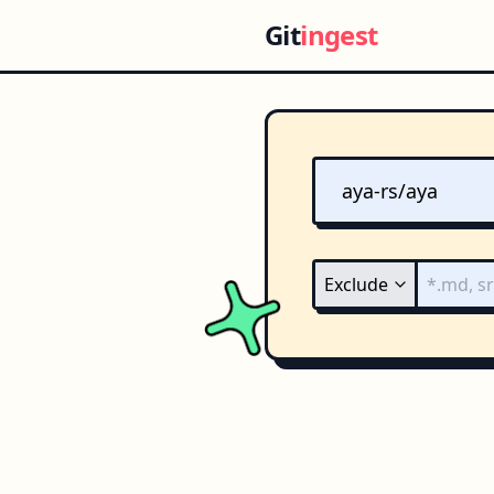
Git
ingest