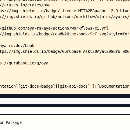
    │   ├── BREAKING-CHANGES.md
    │   ├── BUILD.bazel
    │   ├── Cargo.toml
    │   ├── LICENSE-APACHE -> LI
    │   ├── LICENSE-MIT -> LICEN
    │   └── src/
    │       ├── lib.rs
    │       ├── pin.rs
    │       ├── test_helpers.rs
    │       ├── util.rs
    │       ├── maps/
    │       │   ├── bloom_filter
    │       │   ├── cgroup_stora
    │       │   ├── cgrp_storage
    │       │   ├── info.rs
    │       │   ├── inode_storag
    │       │   ├── lpm_trie.rs
    │       │   ├── queue.rs
    │       │   ├── ring_buf.rs
    │       │   ├── sk_storage.r
    │       │   ├── stack.rs
on Package
    │       │   ├── stack_trace.
    │       │   ├── array/