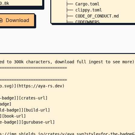
    ├── Cargo.toml
    ├── clippy.toml
    ├── CODE_OF_CONDUCT.md
Download
    ├── CODEOWNERS
    ├── CONTRIBUTING.md
    ├── GOVERNANCE.md
    ├── LICENSE-APACHE
    ├── LICENSE-MIT
    ├── MAINTAINERS.md
    ├── MODULE.bazel
    ├── netlify.toml
    ├── RELEASE.md
    ├── release.toml
    ├── rustfmt.toml
    ├── SECURITY.md
    ├── .bazelrc
    ├── .bazelversion
    ├── .markdownlint-cli2.yaml
    ├── .mergify.yml
    ├── .taplo.toml
    ├── aya/
    │   ├── README.md