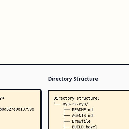
Directory Structure
Directory structure:
└── aya-rs-aya/
    ├── README.md
    ├── AGENTS.md
    ├── Brewfile
    ├── BUILD.bazel