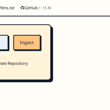
/llms.txt
GitHub
15.3k
Ingest
vate Repository