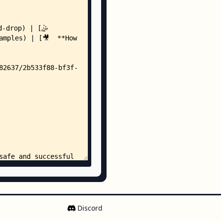
ox.spec.ts
speed.spec.ts
ed-scroll-containers.spec.ts
stration.spec.ts
t.spec.ts
.spec.ts
ow-scrolling.spec.ts
/
wed-axis.spec.ts
scroll.spec.ts
s-axis-hitbox.spec.ts
-axis-hitbox.spec.ts
ed-elements.spec.ts
-element-should-not-scroll.spec.ts
ided-hitbox-spacing-type.spec.ts
l.ts
c-loading.spec.ts
re-honey-pot.spec.ts
tor-binding.spec.ts
-dampening-handover.spec.ts
Discord