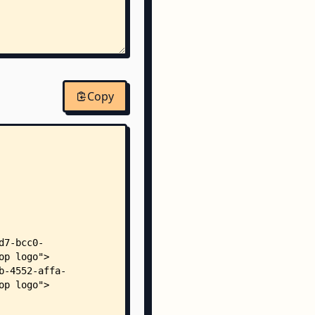
ort.json
Copy
ment-smoke-test.spec.tsx
verflow-smoke-test.spec.tsx
ment/
wed-axis.spec.ts
scroll.spec.ts
ance-dampening.spec.ts