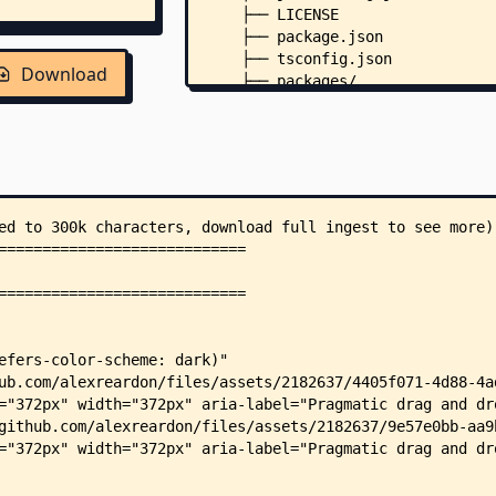
    ├── LICENSE
    ├── package.json
    ├── tsconfig.json
Download
    ├── packages/
    │   ├── isodec-corrector-rep
    │   ├── auto-scroll/
    │   │   ├── README.md
    │   │   ├── CHANGELOG.md
    │   │   ├── LICENSE.md
    │   │   ├── package.json
    │   │   ├── tsconfig.json
    │   │   ├── .npmignore
    │   │   ├── __tests__/
    │   │   │   ├── playwright/
    │   │   │   │   ├── over-ele
    │   │   │   │   └── unsafe-o
    │   │   │   └── unit/
    │   │   │       ├── _util.ts
    │   │   │       ├── over-ele
    │   │   │       │   ├── allo
    │   │   │       │   ├── can-
    │   │   │       │   ├── dist