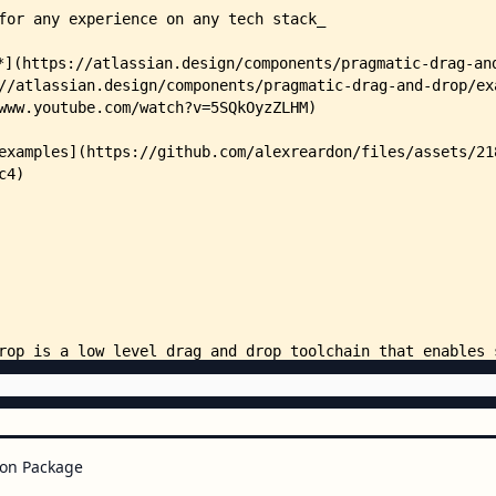
    │   │   │       │   ├── hitb
    │   │   │       │   ├── max-
    │   │   │       │   ├── nest
    │   │   │       │   ├── regi
    │   │   │       │   ├── star
    │   │   │       │   ├── stop
    │   │   │       │   └── wind
    │   │   │       ├── overflow
    │   │   │       │   ├── allo
    │   │   │       │   ├── can-
    │   │   │       │   ├── cros
    │   │   │       │   ├── main
    │   │   │       │   ├── nest
    │   │   │       │   ├── over
    │   │   │       │   └── prov
    │   │   │       └── shared/
    │   │   │           ├── _uti
    │   │   │           ├── asyn
    │   │   │           ├── igno
    │   │   │           ├── moni
    │   │   │           └── time
on Package
    │   │   ├── constellation/
    │   │   │   └── index/