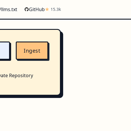
/llms.txt
GitHub
15.3k
Ingest
vate Repository