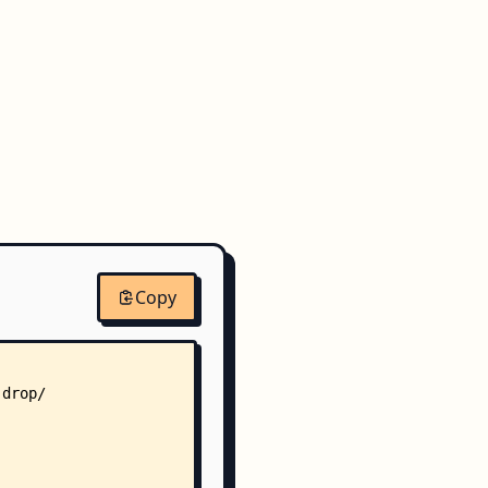
Copy
-drop/