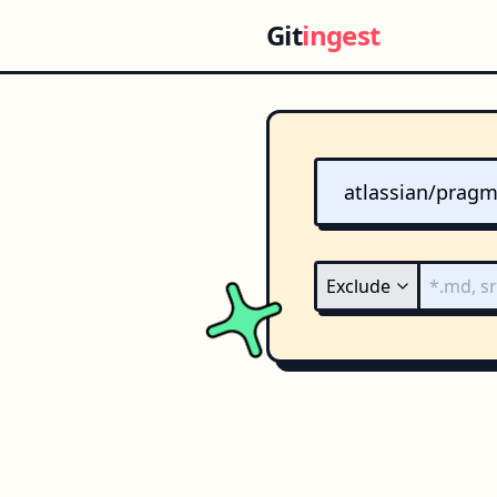
Git
ingest