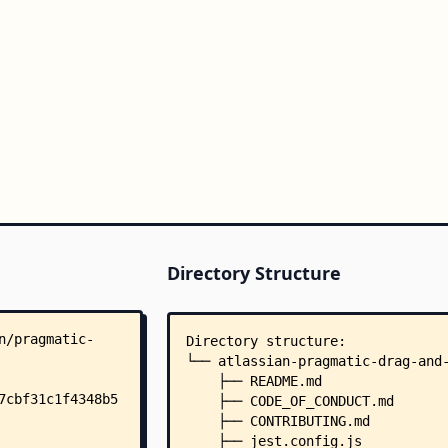
Directory Structure
Directory structure:
└── atlassian-pragmatic-drag-and
    ├── README.md
    ├── CODE_OF_CONDUCT.md
    ├── CONTRIBUTING.md
    ├── jest.config.js