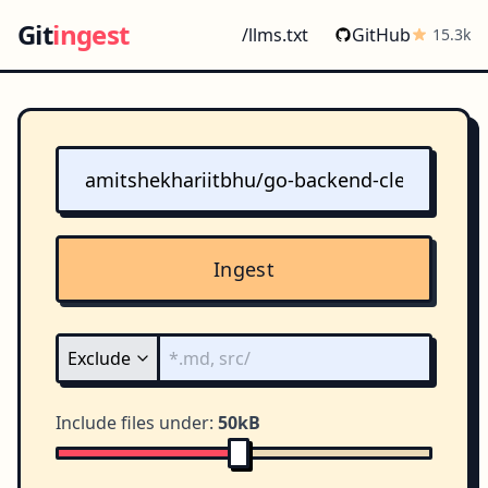
Git
ingest
/llms.txt
GitHub
15.3k
Ingest
Include files under:
50kB