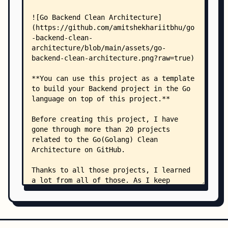
    │   ├── app.go
    │   ├── database.go
    │   └── env.go
    ├── cmd/
    │   └── main.go
    ├── domain/
    │   ├── error_response.go
    │   ├── jwt_custom.go
    │   ├── login.go
    │   ├── profile.go
    │   ├── refresh_token.go
    │   ├── signup.go
    │   ├── success_response.go
    │   ├── task.go
    │   ├── user.go
    │   └── mocks/
    │       ├── LoginUsecase.go
    │       ├── ProfileUsecase.go
    │       ├── RefreshTokenUsecase.go
    │       ├── SignupUsecase.go
    │       ├── TaskRepository.go
    │       ├── TaskUsecase.go