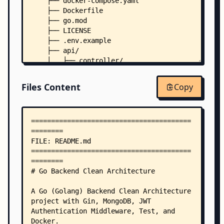
    ├── docker-compose.yaml
    ├── Dockerfile
    ├── go.mod
    ├── LICENSE
    ├── .env.example
    ├── api/
    │   ├── controller/
    │   │   ├── login_controller.go
    │   │   ├── profile_controller.go
Files Content
Copy
    │   │   ├── profile_controller_test.go
    │   │   ├── refresh_token_controller.go
    │   │   ├── signup_controller.go
    │   │   └── task_controller.go
    │   ├── middleware/
    │   │   └── jwt_auth_middleware.go
    │   └── route/
    │       ├── login_route.go
    │       ├── profile_route.go
    │       ├── refresh_token_route.go
    │       ├── route.go
    │       ├── signup_route.go
    │       └── task_route.go
    ├── bootstrap/