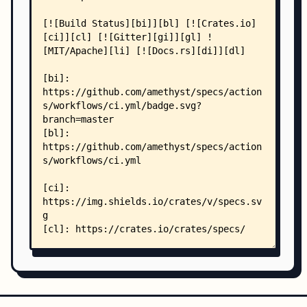
    │   │       ├── 03_dispatcher.md
    │   │       ├── 04_resources.md
    │   │       ├── 05_storages.md
    │   │       ├── 06_system_data.md
    │   │       ├── 07_setup.md
    │   │       ├── 08_join.md
    │   │       ├── 09_parallel_join.md
    │   │       ├── 10_rendering.md
    │   │       ├── 11_advanced_component.md
    │   │       ├── 12_tracked.md
    │   │       ├── 13_saveload.md
    │   │       ├── 14_troubleshooting.md
    │   │       └── SUMMARY.md
    │   └── website/
    │       ├── config.toml
    │       ├── content/
    │       │   ├── _index.md
    │       │   └── pages/
    │       │       └── docs.md
    │       └── themes/
    │           └── hyde/
    │               ├── README.md