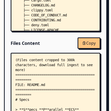
    ├── Cargo.toml
    ├── CHANGELOG.md
    ├── clippy.toml
    ├── CODE_OF_CONDUCT.md
    ├── CONTRIBUTING.md
    ├── deny.toml
    ├── LICENSE-APACHE
    ├── LICENSE-MIT
    ├── miri.sh
Files Content
Copy
    ├── .rustfmt.toml
    ├── benches/
    │   ├── benches_main.rs
    │   ├── big_or_small.rs
    │   ├── parallel.rs
    │   ├── storage_cmp.rs
    │   ├── storage_sparse.rs
    │   └── world.rs
    ├── docs/
    │   ├── tutorials/
    │   │   ├── book.toml
    │   │   └── src/
    │   │       ├── 01_intro.md
    │   │       ├── 02_hello_world.md