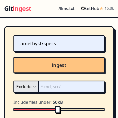
Git
ingest
/llms.txt
GitHub
15.3k
Ingest
Include files under:
50kB