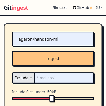
Git
ingest
/llms.txt
GitHub
15.3k
Ingest
Include files under:
50kB