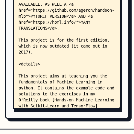
    │   ├── Dockerfile
    │   ├── jupyter_notebook_config.py
    │   └── Makefile
    └── images/
        ├── ann/
        │   └── README
        ├── autoencoders/
        │   └── README
        ├── classification/
        │   └── README
        ├── cnn/
        │   └── README
        ├── decision_trees/
        │   └── README
        ├── deep/
        │   └── README
        ├── distributed/
        │   └── README
        ├── end_to_end_project/
        │   └── README
        ├── ensembles/
        │   └── README