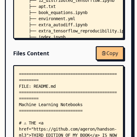
    ├── 12_distributed_tensorflow.ipynb
    ├── apt.txt
    ├── book_equations.ipynb
    ├── environment.yml
    ├── extra_autodiff.ipynb
    ├── extra_tensorflow_reproducibility.ipynb
    ├── index.ipynb
    ├── INSTALL.md
    ├── LICENSE
Files Content
Copy
    ├── ml-project-checklist.md
    ├── requirements.txt
    ├── datasets/
    │   ├── housing/
    │   │   └── README.md
    │   ├── inception/
    │   │   └── imagenet_class_names.txt
    │   └── lifesat/
    │       ├── README.md
    │       └── gdp_per_capita.csv
    ├── docker/
    │   ├── README.md
    │   ├── bashrc.bash
    │   ├── docker-compose.yml