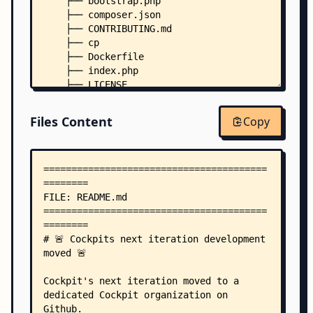
    ├── bootstrap.php
    ├── composer.json
    ├── CONTRIBUTING.md
    ├── cp
    ├── Dockerfile
    ├── index.php
    ├── LICENSE
    ├── package.json
    ├── .htaccess
Files Content
Copy
    ├── .php_cs.dist
    ├── assets/
    │   ├── app/
    │   │   ├── components/
    │   │   │   ├── cp-actionbar.js
    │   │   │   └── cp-fieldcontainer.js
    │   │   ├── css/
    │   │   │   ├── style.less
    │   │   │   └── less/
    │   │   │       └── uikit/
    │   │   │           ├── accordion.less
    │   │   │           ├── alert.less
    │   │   │           ├── animation.less
    │   │   │           ├── article.less