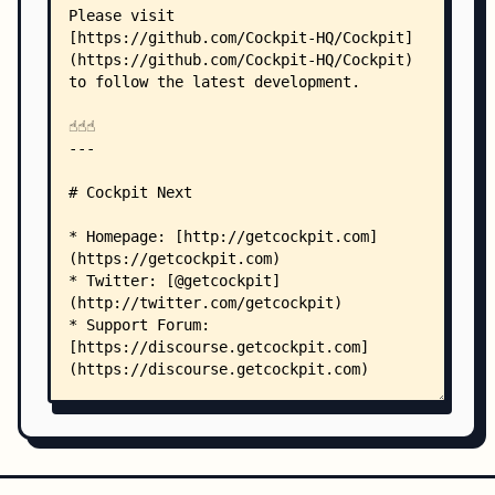
    │   │   │           ├── autocomplete.less
    │   │   │           ├── badge.less
    │   │   │           ├── base.less
    │   │   │           ├── block.less
    │   │   │           ├── breadcrumb.less
    │   │   │           ├── button.less
    │   │   │           ├── close.less
    │   │   │           ├── comment.less
    │   │   │           ├── components.less
    │   │   │           ├── contrast.less
    │   │   │           ├── datepicker.less
    │   │   │           ├── description-list.les
    │   │   │           ├── dotnav.less
    │   │   │           ├── dropdown.less
    │   │   │           ├── form-advanced.less
    │   │   │           ├── form-password.less
    │   │   │           ├── form.less
    │   │   │           ├── grid.less
    │   │   │           ├── htmleditor.less
    │   │   │           ├── icon.less
    │   │   │           ├── list.less
    │   │   │           ├── modal.less