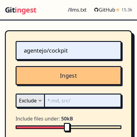
Git
ingest
/llms.txt
GitHub
15.3k
Ingest
Include files under:
50kB