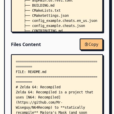
    ├── aspMain.us.rev1.toml
    ├── BUILDING.md
    ├── CMakeLists.txt
    ├── CMakeSettings.json
    ├── config_example.cheats.en_us.json
    ├── config_example.cheats.json
    ├── CONTRIBUTING.md
    ├── COPYING
    ├── launch.vs.json
Files Content
Copy
    ├── njpgdspMain.us.rev1.toml
    ├── overlays.us.rev1.txt
    ├── patches.toml
    ├── recompcontrollerdb.txt
    ├── rev1_overlays.txt
    ├── us.rev1.toml
    ├── assets/
    │   ├── config_menu.rml
    │   ├── config_sub_menu.rml
    │   ├── launcher.rml
    │   ├── rml.rcss
    │   ├── config_menu/
    │   │   ├── controls.rml
    │   │   ├── debug.rml