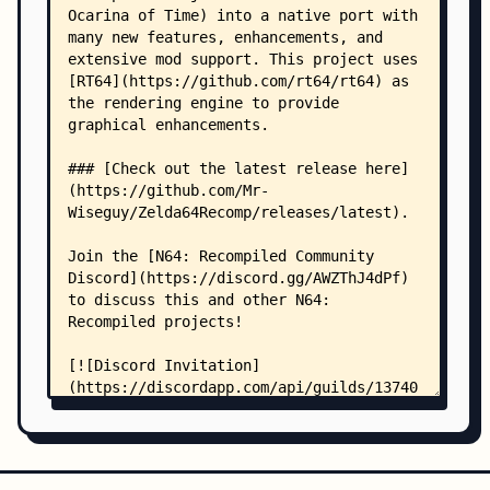
    │   │   ├── general.rml
    │   │   ├── graphics.rml
    │   │   ├── mods.rml
    │   │   └── sound.rml
    │   ├── promptfont/
    │   │   ├── README.md
    │   │   ├── LICENSE.txt
    │   │   └── promptfont.css
    │   └── scss/
    │       ├── main.scss
    │       ├── package.json
    │       ├── .nvmrc
    │       ├── .stylelintrc
    │       └── styles/
    │           ├── base.scss
    │           ├── global.scss
    │           ├── components/
    │           │   ├── _components.scss
    │           │   ├── BottomLeft.scss
    │           │   ├── Button.scss
    │           │   ├── CenteredPage.scss
    │           │   ├── Config.scss