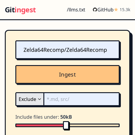
Git
ingest
/llms.txt
GitHub
15.3k
Ingest
Include files under:
50kB