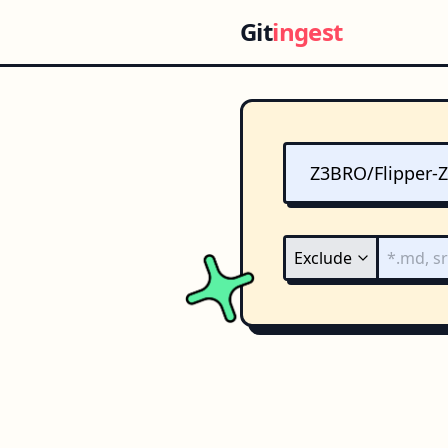
Git
ingest