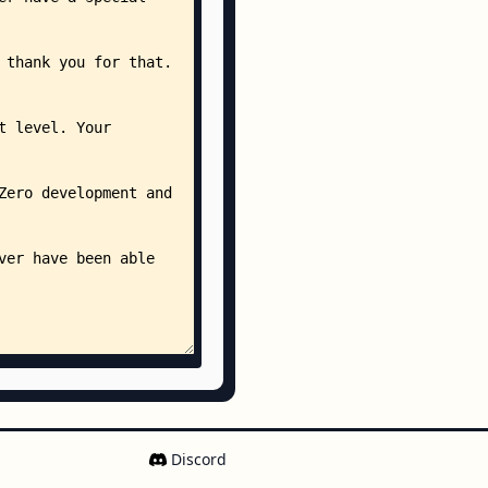
_light.c
Discord