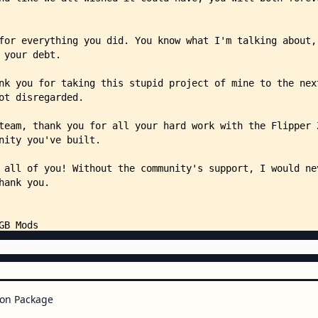
        ├── lib/
        │   └── drivers/
        │       ├── SK6805.c
        │       └── SK6805.h
        └── targets/
            └── f7/
                └── furi_hal/
                    └── furi_hal
on Package