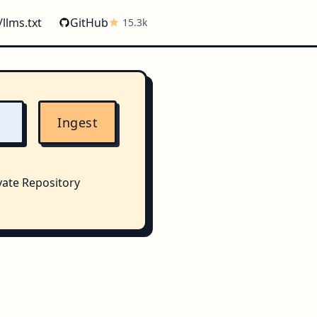
/llms.txt
GitHub
15.3k
Ingest
vate Repository