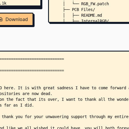
    │   └── RGB_FW.patch
    ├── PCB Files/
    │   ├── README.md
Download
    │   ├── InternalRGB/
    │   │   ├── README.md
    │   │   └── InternalRGB.kica
    │   └── Z3bRGB/
    │       ├── README.md
    │       ├── Z3bRGB.kicad_pcb
    │       ├── Z3bRGB.kicad_pro
    │       └── Z3bRGB.kicad_sch
    └── RGB FW FILES/
        ├── README.md
        ├── applications/
        │   ├── services/
        │   │   └── notification
        │   │       └── notifica
        │   └── settings/
        │       └── notification
        │           ├── notifica
        │           ├── rgb_back
        │           └── rgb_back