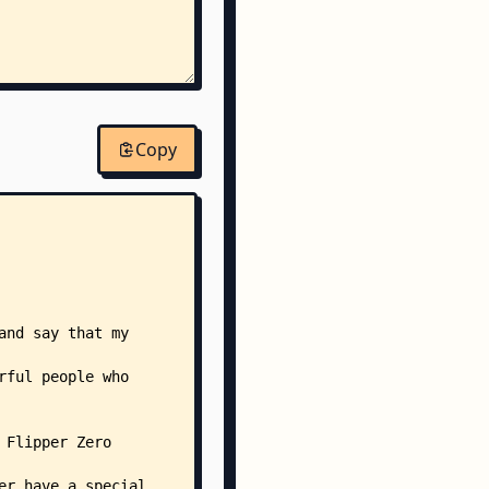
d_pro
Copy
/
tion_app.c
_settings/
tion_settings_app.c
light.c
light.h