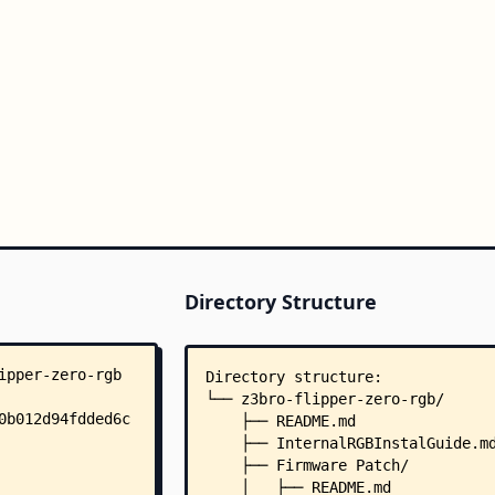
Directory Structure
Directory structure:
└── z3bro-flipper-zero-rgb/
    ├── README.md
    ├── InternalRGBInstalGuide.m
    ├── Firmware Patch/
    │   ├── README.md