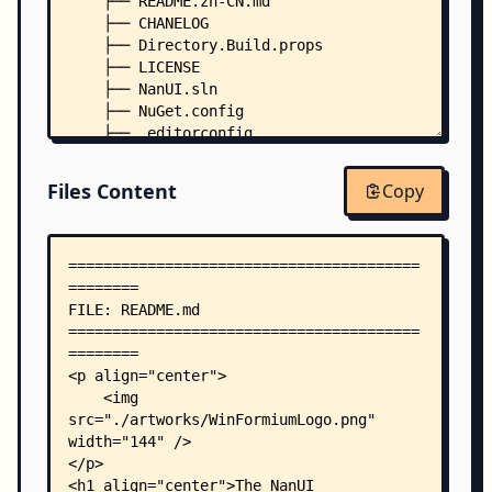
    ├── README.zh-CN.md
    ├── CHANELOG
    ├── Directory.Build.props
    ├── LICENSE
    ├── NanUI.sln
    ├── NuGet.config
    ├── .editorconfig
    ├── .editorconfig.inferred
    ├── artworks/
Files Content
Copy
    │   └── README.md
    ├── docs/
    │   ├── README.md
    │   ├── Home.md
    │   ├── Configuration/
    │   │   ├── App-Manifest.md
    │   │   ├── Overview.md
    │   │   ├── Setup-CEF.md
    │   │   ├── Startup.md
    │   │   └── Subprocess.md
    │   ├── Forms/
    │   │   ├── Borderless-Style-Forms.md
    │   │   ├── Browser-Features.md
    │   │   ├── Control-Style.md