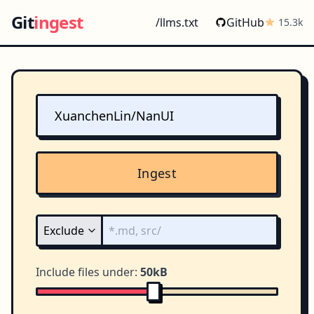
Git
ingest
/llms.txt
GitHub
15.3k
Ingest
Include files under:
50kB