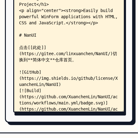
    │   │   ├── Form-Features.md
    │   │   ├── Form-JavaScript-Guide.md
    │   │   ├── Forms-Without-Titlebar.md
    │   │   ├── Kiosk-Style-Forms.md
    │   │   ├── Overview.md
    │   │   ├── System-Style-Forms.md
    │   │   └── Transparency-Style-Forms.md
    │   ├── GettingStarted/
    │   │   ├── Complie-WinFormium.md
    │   │   ├── Create-Application.md
    │   │   ├── Overview.md
    │   │   └── Package-WinFormium-App.md
    │   ├── JavaScript/
    │   │   ├── Overview.md
    │   │   ├── Register-Mapping-Objects.md
    │   │   └── Register-Window-Binding-Objects.
    │   └── Resources/
    │       ├── Data-Resources.md
    │       ├── Embedded-Resources.md
    │       ├── File-Resources.md
    │       ├── Overview.md
    │       └── Proxy-Resources.md