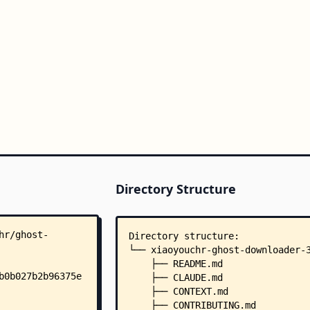
Directory Structure
Directory structure:
└── xiaoyouchr-ghost-downloader-
    ├── README.md
    ├── CLAUDE.md
    ├── CONTEXT.md
    ├── CONTRIBUTING.md