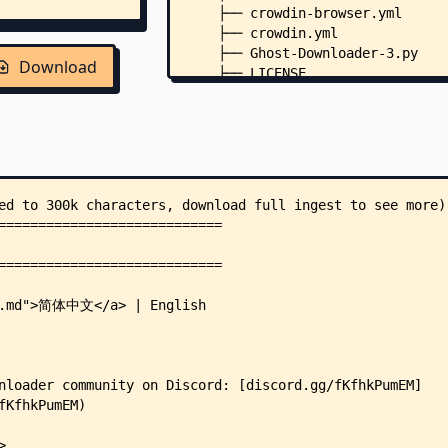
    ├── crowdin-browser.yml
    ├── crowdin.yml
    ├── Ghost-Downloader-3.py
Download
    ├── LICENSE
    ├── pyproject.toml
    ├── README_zh.md
    ├── .python-version
    ├── android/
    │   ├── BUILD.md
    │   ├── build_apk.sh
    │   ├── Dockerfile
    │   ├── main.py
    │   ├── make_launch_assets.p
    │   ├── preview.py
    │   ├── run_build.sh
    │   ├── .dockerignore
    │   ├── java/
    │   │   └── org/
    │   │       └── ghostdownloa
    │   │           └── KeepAliv
    │   ├── patches/
    │   │   ├── gd3_prune.py