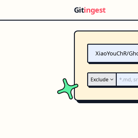
Git
ingest