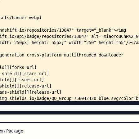
    │   │   └── qt_pyjniusjni.c
    │   ├── recipes/
    │   │   ├── gd3ffmpeg/
    │   │   │   └── __init__.py
    │   │   ├── gd3qjs/
    │   │   │   └── __init__.py
    │   │   ├── jh2/
    │   │   │   └── __init__.py
    │   │   └── wreq/
    │   │       └── __init__.py
    │   └── res/
    │       ├── drawable/
    │       │   └── gd3_splash.x
    │       └── values-night/
    │           └── colors.xml
    ├── app/
    │   ├── client.py
    │   ├── container.py
    │   ├── format.py
    │   ├── signal_bus.py
    │   ├── startup.py
on Package
    │   ├── update.py
    │   ├── assets/