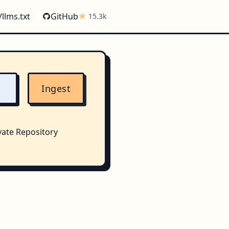
/llms.txt
GitHub
15.3k
Ingest
vate Repository